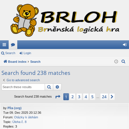
ui
Search
or
Login
og
S
ck
Board index
u
Search
in
e
lin
m
Search found 238 matches
a
ks
s
Go to advanced search
r
Search
Advanced search
c
h
Page
1
of
24
2
3
4
5
24
1
Next
Search found 238 matches
…
by
Píta (org)
Tue 09. Dec 2025 20:12:36
Forum:
Otázky k úlohám
Topic:
Úloha č. 8
Replies:
3