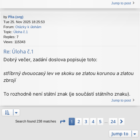
Jump to post
by
Píta (org)
Tue 25. Nov 2025 18:25:53
Forum:
Otázky k úlohám
Topic:
Úloha č.1
Replies:
7
Views:
115343
Re: Úloha č.1
Dobrý večer, zadání doslova popisuje toto:
stříbrný dvouocasý lev ve skoku se zlatou korunou a zlatou
zbrojí
To rozhodně není státní znak (je součástí státního znaku).
Jump to post
Page
1
of
24
2
3
4
5
24
1
Next
Search found 238 matches
…
Jump to