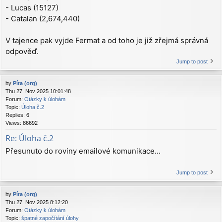
- Lucas (15127)
- Catalan (2,674,440)
V tajence pak vyjde Fermat a od toho je již zřejmá správná
odpověď.
Jump to post
by
Píta (org)
Thu 27. Nov 2025 10:01:48
Forum:
Otázky k úlohám
Topic:
Úloha č.2
Replies:
6
Views:
86692
Re: Úloha č.2
Přesunuto do roviny emailové komunikace...
Jump to post
by
Píta (org)
Thu 27. Nov 2025 8:12:20
Forum:
Otázky k úlohám
Topic:
špatné započítání úlohy