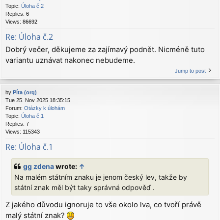
Topic:
Úloha č.2
Replies:
6
Views:
86692
Re: Úloha č.2
Dobrý večer, děkujeme za zajímavý podnět. Nicméně tuto
variantu uznávat nakonec nebudeme.
Jump to post
by
Píta (org)
Tue 25. Nov 2025 18:35:15
Forum:
Otázky k úlohám
Topic:
Úloha č.1
Replies:
7
Views:
115343
Re: Úloha č.1
gg zdena
wrote:
↑
Na malém státním znaku je jenom český lev, takže by
státní znak měl být taky správná odpověď .
Z jakého důvodu ignoruje to vše okolo lva, co tvoří právě
malý státní znak?