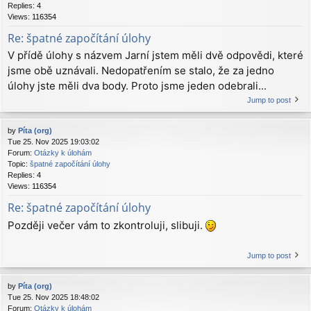
Replies:
4
Views:
116354
Re: špatné započítání úlohy
V přídě úlohy s názvem Jarní jstem měli dvě odpovědi, které
jsme obě uznávali. Nedopatřením se stalo, že za jedno
úlohy jste měli dva body. Proto jsme jeden odebrali...
Jump to post
by
Píta (org)
Tue 25. Nov 2025 19:03:02
Forum:
Otázky k úlohám
Topic:
špatné započítání úlohy
Replies:
4
Views:
116354
Re: špatné započítání úlohy
Později večer vám to zkontroluji, slibuji.
Jump to post
by
Píta (org)
Tue 25. Nov 2025 18:48:02
Forum:
Otázky k úlohám