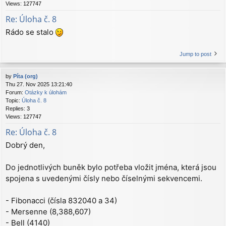
Views:
127747
Re: Úloha č. 8
Rádo se stalo
Jump to post
by
Píta (org)
Thu 27. Nov 2025 13:21:40
Forum:
Otázky k úlohám
Topic:
Úloha č. 8
Replies:
3
Views:
127747
Re: Úloha č. 8
Dobrý den,
Do jednotlivých buněk bylo potřeba vložit jména, která jsou
spojena s uvedenými čísly nebo číselnými sekvencemi.
- Fibonacci (čísla 832040 a 34)
- Mersenne (8,388,607)
- Bell (4140)