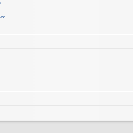
m
osti