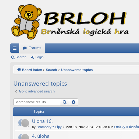
Forums
ui
Search
Login
ck
Board index
Search
Unanswered topics
lin
Unanswered topics
ks
Go to advanced search
Search
Advanced search
Topics
Úloha 16.
by
Brambory z Lípy
»
Mon 18. Nov 2024 12:49:38
» in
Otázky k úlohá
4. úloha