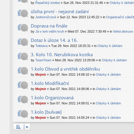
by
Řepařský institut
»
Sun 26. Nov 2023 21:31:46
» in
Otázky k úlohá
úloha první - nejasné zadání
by
Jednorožcové
»
Sun 12. Nov 2023 12:45:22
» in
Organizační záležit
Doprava na finále
by
Já v tom vidím kruh
»
Wed 07. Dec 2022 7:30:49
» in
Volná diskuse
Dotaz k úloze 14. a 16.
by
Teletava
»
Tue 29. Nov 2022 18:25:31
» in
Otázky k úlohám
3. Kolo 10. Nerubikova kostka
by
TeamTeam
»
Mon 28. Nov 2022 13:29:06
» in
Otázky k úlohám
1.kolo Obvod a vnitřek obdélníku
by
Mojmir
»
Sun 07. Nov 2021 14:08:10
» in
Otázky k úlohám
1.kolo Modifikační
by
Mojmir
»
Sun 07. Nov 2021 14:08:06
» in
Otázky k úlohám
1.kolo Organizovaná
by
Mojmir
»
Sun 07. Nov 2021 14:08:01
» in
Otázky k úlohám
1.kolo [bulvaʀ]
by
Mojmir
»
Sun 07. Nov 2021 14:05:24
» in
Otázky k úlohám