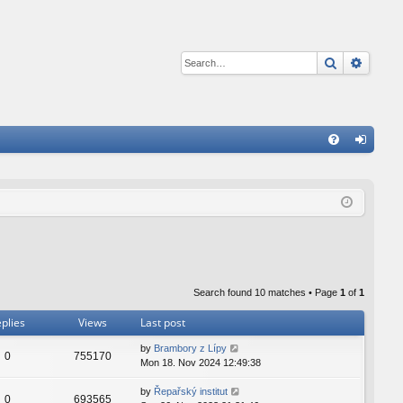
Search
Advan
Q
FA
og
Q
in
Search found 10 matches • Page
1
of
1
plies
Views
Last post
by
Brambory z Lípy
0
755170
Mon 18. Nov 2024 12:49:38
by
Řepařský institut
0
693565