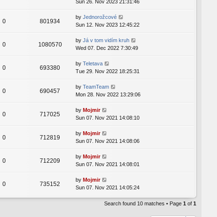
Sun 26. Nov 2023 21:31:46
by
Jednorožcové
0
801934
Sun 12. Nov 2023 12:45:22
by
Já v tom vidím kruh
0
1080570
Wed 07. Dec 2022 7:30:49
by
Teletava
0
693380
Tue 29. Nov 2022 18:25:31
by
TeamTeam
0
690457
Mon 28. Nov 2022 13:29:06
by
Mojmir
0
717025
Sun 07. Nov 2021 14:08:10
by
Mojmir
0
712819
Sun 07. Nov 2021 14:08:06
by
Mojmir
0
712209
Sun 07. Nov 2021 14:08:01
by
Mojmir
0
735152
Sun 07. Nov 2021 14:05:24
Search found 10 matches • Page
1
of
1