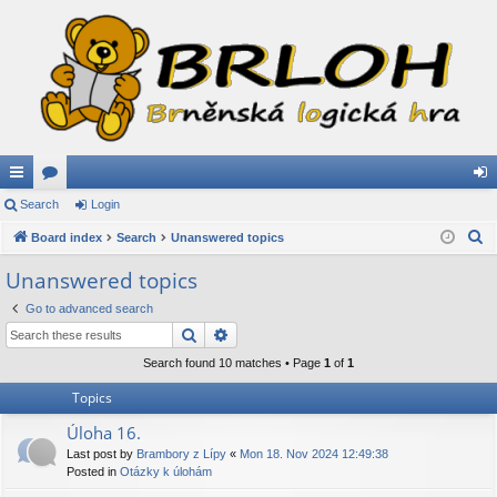
ui
Search
or
Login
og
S
ck
Board index
u
Search
Unanswered topics
in
e
lin
m
Unanswered topics
a
ks
s
Go to advanced search
r
Search
Advanced search
c
h
Search found 10 matches • Page
1
of
1
Topics
Úloha 16.
Last post by
Brambory z Lípy
«
Mon 18. Nov 2024 12:49:38
Posted in
Otázky k úlohám