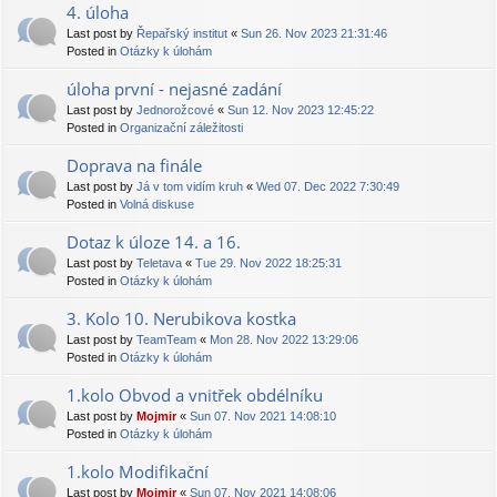
4. úloha
Last post by
Řepařský institut
«
Sun 26. Nov 2023 21:31:46
Posted in
Otázky k úlohám
úloha první - nejasné zadání
Last post by
Jednorožcové
«
Sun 12. Nov 2023 12:45:22
Posted in
Organizační záležitosti
Doprava na finále
Last post by
Já v tom vidím kruh
«
Wed 07. Dec 2022 7:30:49
Posted in
Volná diskuse
Dotaz k úloze 14. a 16.
Last post by
Teletava
«
Tue 29. Nov 2022 18:25:31
Posted in
Otázky k úlohám
3. Kolo 10. Nerubikova kostka
Last post by
TeamTeam
«
Mon 28. Nov 2022 13:29:06
Posted in
Otázky k úlohám
1.kolo Obvod a vnitřek obdélníku
Last post by
Mojmir
«
Sun 07. Nov 2021 14:08:10
Posted in
Otázky k úlohám
1.kolo Modifikační
Last post by
Mojmir
«
Sun 07. Nov 2021 14:08:06