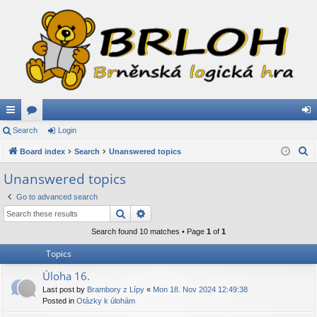
ui
Search
or
Login
og
S
ck
Board index
u
Search
Unanswered topics
in
e
lin
m
Unanswered topics
a
ks
s
Go to advanced search
r
Search
Advanced search
c
h
Search found 10 matches • Page
1
of
1
Topics
Úloha 16.
Last post by
Brambory z Lípy
«
Mon 18. Nov 2024 12:49:38
Posted in
Otázky k úlohám