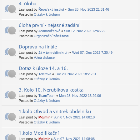
4. úloha
Last post by
Řepařský institut
«
Sun 26. Nov 2023 21:31:46
Posted in
Otázky k úlohám
úloha první - nejasné zadání
Last post by
Jednorožcové
«
Sun 12. Nov 2023 12:45:22
Posted in
Organizační záležitosti
Doprava na finále
Last post by
Já v tom vidím kruh
«
Wed 07. Dec 2022 7:30:49
Posted in
Volná diskuse
Dotaz k úloze 14. a 16.
Last post by
Teletava
«
Tue 29. Nov 2022 18:25:31
Posted in
Otázky k úlohám
3. Kolo 10. Nerubikova kostka
Last post by
TeamTeam
«
Mon 28. Nov 2022 13:29:06
Posted in
Otázky k úlohám
1.kolo Obvod a vnitřek obdélníku
Last post by
Mojmir
«
Sun 07. Nov 2021 14:08:10
Posted in
Otázky k úlohám
1.kolo Modifikační
Last post by
Mojmir
«
Sun 07. Nov 2021 14:08:06