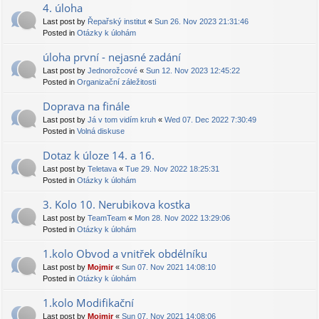
4. úloha
Last post by
Řepařský institut
«
Sun 26. Nov 2023 21:31:46
Posted in
Otázky k úlohám
úloha první - nejasné zadání
Last post by
Jednorožcové
«
Sun 12. Nov 2023 12:45:22
Posted in
Organizační záležitosti
Doprava na finále
Last post by
Já v tom vidím kruh
«
Wed 07. Dec 2022 7:30:49
Posted in
Volná diskuse
Dotaz k úloze 14. a 16.
Last post by
Teletava
«
Tue 29. Nov 2022 18:25:31
Posted in
Otázky k úlohám
3. Kolo 10. Nerubikova kostka
Last post by
TeamTeam
«
Mon 28. Nov 2022 13:29:06
Posted in
Otázky k úlohám
1.kolo Obvod a vnitřek obdélníku
Last post by
Mojmir
«
Sun 07. Nov 2021 14:08:10
Posted in
Otázky k úlohám
1.kolo Modifikační
Last post by
Mojmir
«
Sun 07. Nov 2021 14:08:06