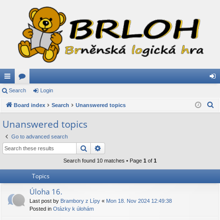
ui
Search
or
Login
og
S
ck
Board index
u
Search
Unanswered topics
in
e
lin
m
Unanswered topics
a
ks
s
Go to advanced search
r
Search
Advanced search
c
h
Search found 10 matches • Page
1
of
1
Topics
Úloha 16.
Last post by
Brambory z Lípy
«
Mon 18. Nov 2024 12:49:38
Posted in
Otázky k úlohám