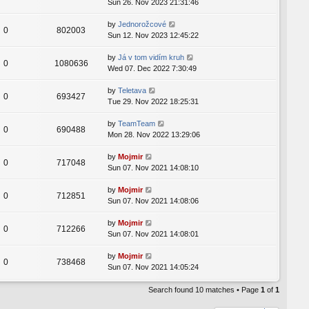
Sun 26. Nov 2023 21:31:46
by
Jednorožcové
0
802003
Sun 12. Nov 2023 12:45:22
by
Já v tom vidím kruh
0
1080636
Wed 07. Dec 2022 7:30:49
by
Teletava
0
693427
Tue 29. Nov 2022 18:25:31
by
TeamTeam
0
690488
Mon 28. Nov 2022 13:29:06
by
Mojmir
0
717048
Sun 07. Nov 2021 14:08:10
by
Mojmir
0
712851
Sun 07. Nov 2021 14:08:06
by
Mojmir
0
712266
Sun 07. Nov 2021 14:08:01
by
Mojmir
0
738468
Sun 07. Nov 2021 14:05:24
Search found 10 matches • Page
1
of
1