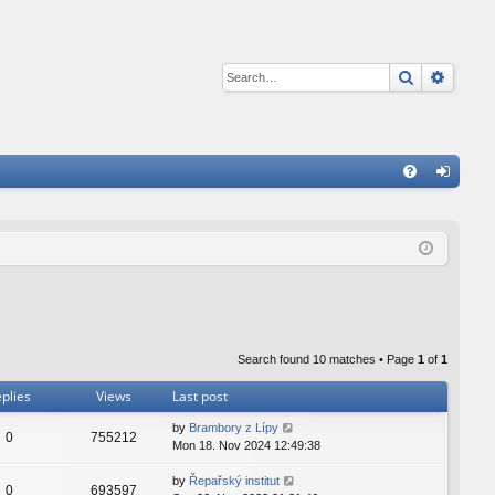
Search
Advan
Q
FA
og
Q
in
Search found 10 matches • Page
1
of
1
plies
Views
Last post
by
Brambory z Lípy
0
755212
Mon 18. Nov 2024 12:49:38
by
Řepařský institut
0
693597