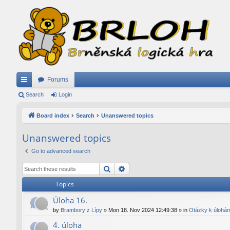
Forums
ui
Search
Login
ck
Board index
Search
Unanswered topics
lin
Unanswered topics
ks
Go to advanced search
Search
Advanced search
Topics
Úloha 16.
by
Brambory z Lípy
»
Mon 18. Nov 2024 12:49:38
» in
Otázky k úlohá
4. úloha