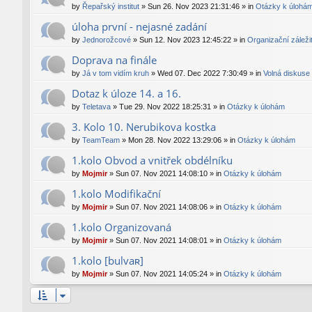
by
Řepařský institut
»
Sun 26. Nov 2023 21:31:46
» in
Otázky k úlohá
úloha první - nejasné zadání
by
Jednorožcové
»
Sun 12. Nov 2023 12:45:22
» in
Organizační záležit
Doprava na finále
by
Já v tom vidím kruh
»
Wed 07. Dec 2022 7:30:49
» in
Volná diskuse
Dotaz k úloze 14. a 16.
by
Teletava
»
Tue 29. Nov 2022 18:25:31
» in
Otázky k úlohám
3. Kolo 10. Nerubikova kostka
by
TeamTeam
»
Mon 28. Nov 2022 13:29:06
» in
Otázky k úlohám
1.kolo Obvod a vnitřek obdélníku
by
Mojmir
»
Sun 07. Nov 2021 14:08:10
» in
Otázky k úlohám
1.kolo Modifikační
by
Mojmir
»
Sun 07. Nov 2021 14:08:06
» in
Otázky k úlohám
1.kolo Organizovaná
by
Mojmir
»
Sun 07. Nov 2021 14:08:01
» in
Otázky k úlohám
1.kolo [bulvaʀ]
by
Mojmir
»
Sun 07. Nov 2021 14:05:24
» in
Otázky k úlohám