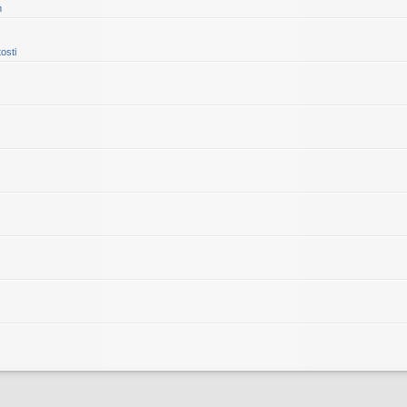
m
osti