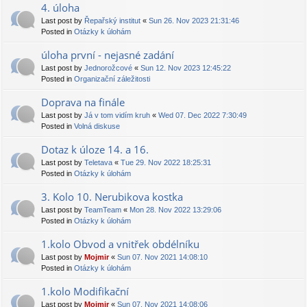
4. úloha
Last post by
Řepařský institut
«
Sun 26. Nov 2023 21:31:46
Posted in
Otázky k úlohám
úloha první - nejasné zadání
Last post by
Jednorožcové
«
Sun 12. Nov 2023 12:45:22
Posted in
Organizační záležitosti
Doprava na finále
Last post by
Já v tom vidím kruh
«
Wed 07. Dec 2022 7:30:49
Posted in
Volná diskuse
Dotaz k úloze 14. a 16.
Last post by
Teletava
«
Tue 29. Nov 2022 18:25:31
Posted in
Otázky k úlohám
3. Kolo 10. Nerubikova kostka
Last post by
TeamTeam
«
Mon 28. Nov 2022 13:29:06
Posted in
Otázky k úlohám
1.kolo Obvod a vnitřek obdélníku
Last post by
Mojmir
«
Sun 07. Nov 2021 14:08:10
Posted in
Otázky k úlohám
1.kolo Modifikační
Last post by
Mojmir
«
Sun 07. Nov 2021 14:08:06