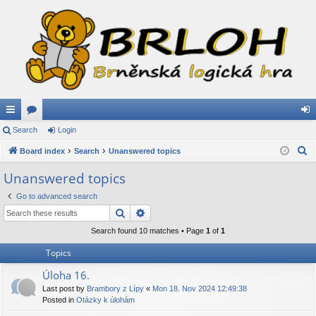
ui
Search
or
Login
og
S
ck
Board index
u
Search
Unanswered topics
in
e
lin
m
Unanswered topics
a
ks
s
Go to advanced search
r
Search
Advanced search
c
h
Search found 10 matches • Page
1
of
1
Topics
Úloha 16.
Last post by
Brambory z Lípy
«
Mon 18. Nov 2024 12:49:38
Posted in
Otázky k úlohám