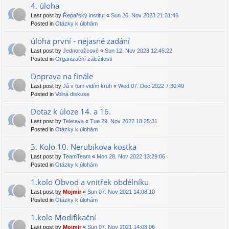
4. úloha
Last post by
Řepařský institut
«
Sun 26. Nov 2023 21:31:46
Posted in
Otázky k úlohám
úloha první - nejasné zadání
Last post by
Jednorožcové
«
Sun 12. Nov 2023 12:45:22
Posted in
Organizační záležitosti
Doprava na finále
Last post by
Já v tom vidím kruh
«
Wed 07. Dec 2022 7:30:49
Posted in
Volná diskuse
Dotaz k úloze 14. a 16.
Last post by
Teletava
«
Tue 29. Nov 2022 18:25:31
Posted in
Otázky k úlohám
3. Kolo 10. Nerubikova kostka
Last post by
TeamTeam
«
Mon 28. Nov 2022 13:29:06
Posted in
Otázky k úlohám
1.kolo Obvod a vnitřek obdélníku
Last post by
Mojmir
«
Sun 07. Nov 2021 14:08:10
Posted in
Otázky k úlohám
1.kolo Modifikační
Last post by
Mojmir
«
Sun 07. Nov 2021 14:08:06