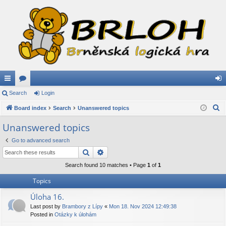
ui
Search
or
Login
og
S
ck
Board index
u
Search
Unanswered topics
in
e
lin
m
Unanswered topics
a
ks
s
Go to advanced search
r
Search
Advanced search
c
h
Search found 10 matches • Page
1
of
1
Topics
Úloha 16.
Last post by
Brambory z Lípy
«
Mon 18. Nov 2024 12:49:38
Posted in
Otázky k úlohám