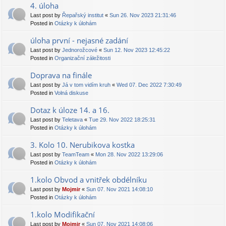
4. úloha
Last post by
Řepařský institut
«
Sun 26. Nov 2023 21:31:46
Posted in
Otázky k úlohám
úloha první - nejasné zadání
Last post by
Jednorožcové
«
Sun 12. Nov 2023 12:45:22
Posted in
Organizační záležitosti
Doprava na finále
Last post by
Já v tom vidím kruh
«
Wed 07. Dec 2022 7:30:49
Posted in
Volná diskuse
Dotaz k úloze 14. a 16.
Last post by
Teletava
«
Tue 29. Nov 2022 18:25:31
Posted in
Otázky k úlohám
3. Kolo 10. Nerubikova kostka
Last post by
TeamTeam
«
Mon 28. Nov 2022 13:29:06
Posted in
Otázky k úlohám
1.kolo Obvod a vnitřek obdélníku
Last post by
Mojmir
«
Sun 07. Nov 2021 14:08:10
Posted in
Otázky k úlohám
1.kolo Modifikační
Last post by
Mojmir
«
Sun 07. Nov 2021 14:08:06