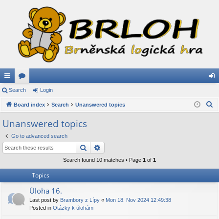
ui
Search
or
Login
og
S
ck
Board index
u
Search
Unanswered topics
in
e
lin
m
Unanswered topics
a
ks
s
Go to advanced search
r
Search
Advanced search
c
h
Search found 10 matches • Page
1
of
1
Topics
Úloha 16.
Last post by
Brambory z Lípy
«
Mon 18. Nov 2024 12:49:38
Posted in
Otázky k úlohám