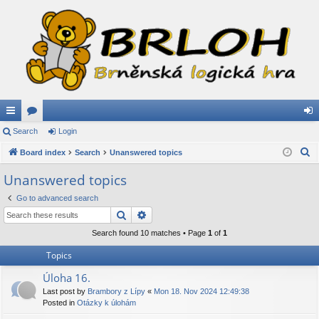
ui
Search
or
Login
og
S
ck
Board index
u
Search
Unanswered topics
in
e
lin
m
Unanswered topics
a
ks
s
Go to advanced search
r
Search
Advanced search
c
h
Search found 10 matches • Page
1
of
1
Topics
Úloha 16.
Last post by
Brambory z Lípy
«
Mon 18. Nov 2024 12:49:38
Posted in
Otázky k úlohám