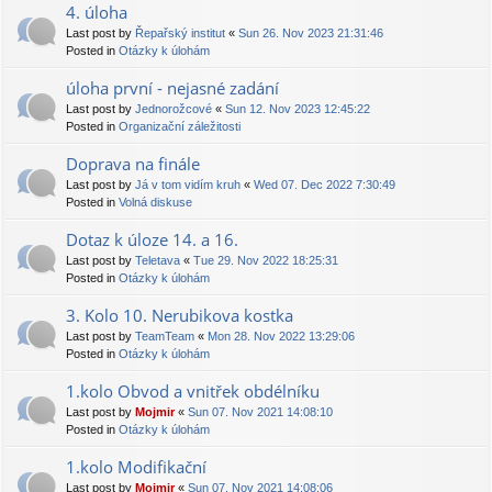
4. úloha
Last post by
Řepařský institut
«
Sun 26. Nov 2023 21:31:46
Posted in
Otázky k úlohám
úloha první - nejasné zadání
Last post by
Jednorožcové
«
Sun 12. Nov 2023 12:45:22
Posted in
Organizační záležitosti
Doprava na finále
Last post by
Já v tom vidím kruh
«
Wed 07. Dec 2022 7:30:49
Posted in
Volná diskuse
Dotaz k úloze 14. a 16.
Last post by
Teletava
«
Tue 29. Nov 2022 18:25:31
Posted in
Otázky k úlohám
3. Kolo 10. Nerubikova kostka
Last post by
TeamTeam
«
Mon 28. Nov 2022 13:29:06
Posted in
Otázky k úlohám
1.kolo Obvod a vnitřek obdélníku
Last post by
Mojmir
«
Sun 07. Nov 2021 14:08:10
Posted in
Otázky k úlohám
1.kolo Modifikační
Last post by
Mojmir
«
Sun 07. Nov 2021 14:08:06