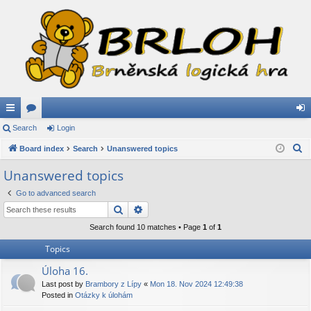
ui
Search
or
Login
og
S
ck
Board index
u
Search
Unanswered topics
in
e
lin
m
Unanswered topics
a
ks
s
Go to advanced search
r
Search
Advanced search
c
h
Search found 10 matches • Page
1
of
1
Topics
Úloha 16.
Last post by
Brambory z Lípy
«
Mon 18. Nov 2024 12:49:38
Posted in
Otázky k úlohám