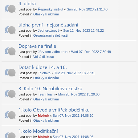
4. úloha
Last post by
Řepařský institut
«
Sun 26. Nov 2023 21:31:46
Posted in
Otázky k úlohám
úloha první - nejasné zadání
Last post by
Jednorožcové
«
Sun 12. Nov 2023 12:45:22
Posted in
Organizační záležitosti
Doprava na finále
Last post by
Já v tom vidím kruh
«
Wed 07. Dec 2022 7:30:49
Posted in
Volná diskuse
Dotaz k úloze 14. a 16.
Last post by
Teletava
«
Tue 29. Nov 2022 18:25:31
Posted in
Otázky k úlohám
3. Kolo 10. Nerubikova kostka
Last post by
TeamTeam
«
Mon 28. Nov 2022 13:29:06
Posted in
Otázky k úlohám
1.kolo Obvod a vnitřek obdélníku
Last post by
Mojmir
«
Sun 07. Nov 2021 14:08:10
Posted in
Otázky k úlohám
1.kolo Modifikační
Last post by
Mojmir
«
Sun 07. Nov 2021 14:08:06