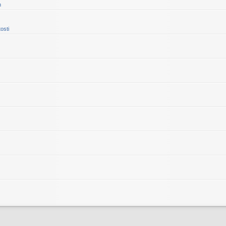
m
osti