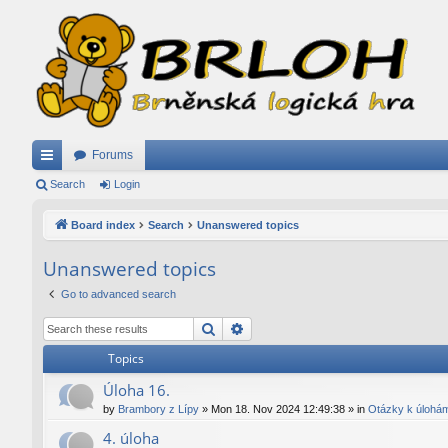
Forums
ui
Search
Login
ck
Board index
Search
Unanswered topics
lin
Unanswered topics
ks
Go to advanced search
Search
Advanced search
Topics
Úloha 16.
by
Brambory z Lípy
»
Mon 18. Nov 2024 12:49:38
» in
Otázky k úlohá
4. úloha