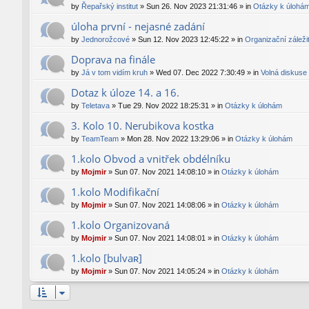
by
Řepařský institut
»
Sun 26. Nov 2023 21:31:46
» in
Otázky k úlohá
úloha první - nejasné zadání
by
Jednorožcové
»
Sun 12. Nov 2023 12:45:22
» in
Organizační záležit
Doprava na finále
by
Já v tom vidím kruh
»
Wed 07. Dec 2022 7:30:49
» in
Volná diskuse
Dotaz k úloze 14. a 16.
by
Teletava
»
Tue 29. Nov 2022 18:25:31
» in
Otázky k úlohám
3. Kolo 10. Nerubikova kostka
by
TeamTeam
»
Mon 28. Nov 2022 13:29:06
» in
Otázky k úlohám
1.kolo Obvod a vnitřek obdélníku
by
Mojmir
»
Sun 07. Nov 2021 14:08:10
» in
Otázky k úlohám
1.kolo Modifikační
by
Mojmir
»
Sun 07. Nov 2021 14:08:06
» in
Otázky k úlohám
1.kolo Organizovaná
by
Mojmir
»
Sun 07. Nov 2021 14:08:01
» in
Otázky k úlohám
1.kolo [bulvaʀ]
by
Mojmir
»
Sun 07. Nov 2021 14:05:24
» in
Otázky k úlohám