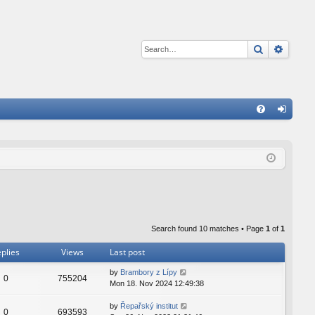
Search
Advan
Q
FA
og
Q
in
Search found 10 matches • Page
1
of
1
plies
Views
Last post
by
Brambory z Lípy
0
755204
Mon 18. Nov 2024 12:49:38
by
Řepařský institut
0
693593