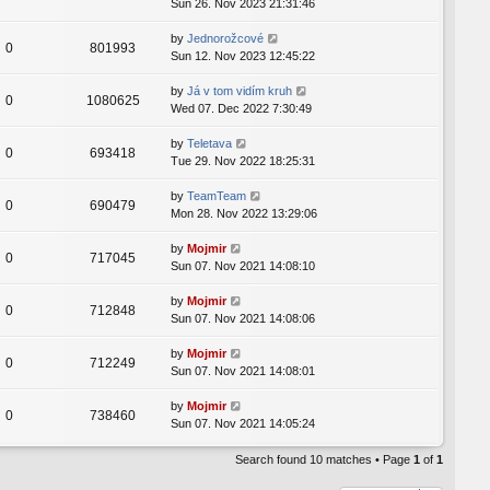
Sun 26. Nov 2023 21:31:46
by
Jednorožcové
0
801993
Sun 12. Nov 2023 12:45:22
by
Já v tom vidím kruh
0
1080625
Wed 07. Dec 2022 7:30:49
by
Teletava
0
693418
Tue 29. Nov 2022 18:25:31
by
TeamTeam
0
690479
Mon 28. Nov 2022 13:29:06
by
Mojmir
0
717045
Sun 07. Nov 2021 14:08:10
by
Mojmir
0
712848
Sun 07. Nov 2021 14:08:06
by
Mojmir
0
712249
Sun 07. Nov 2021 14:08:01
by
Mojmir
0
738460
Sun 07. Nov 2021 14:05:24
Search found 10 matches • Page
1
of
1