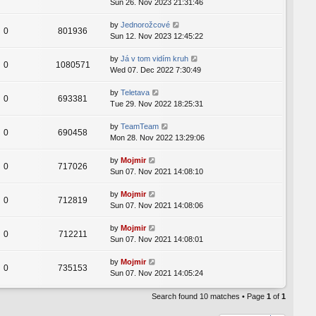
Sun 26. Nov 2023 21:31:46
by
Jednorožcové
0
801936
Sun 12. Nov 2023 12:45:22
by
Já v tom vidím kruh
0
1080571
Wed 07. Dec 2022 7:30:49
by
Teletava
0
693381
Tue 29. Nov 2022 18:25:31
by
TeamTeam
0
690458
Mon 28. Nov 2022 13:29:06
by
Mojmir
0
717026
Sun 07. Nov 2021 14:08:10
by
Mojmir
0
712819
Sun 07. Nov 2021 14:08:06
by
Mojmir
0
712211
Sun 07. Nov 2021 14:08:01
by
Mojmir
0
735153
Sun 07. Nov 2021 14:05:24
Search found 10 matches • Page
1
of
1