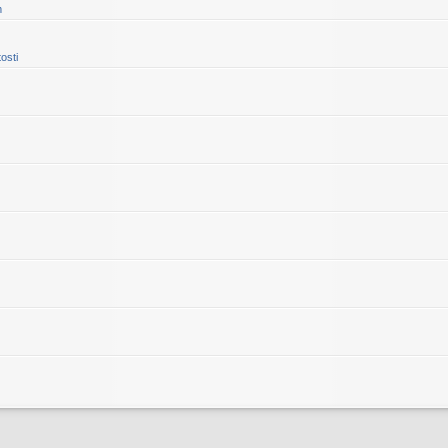
m
osti