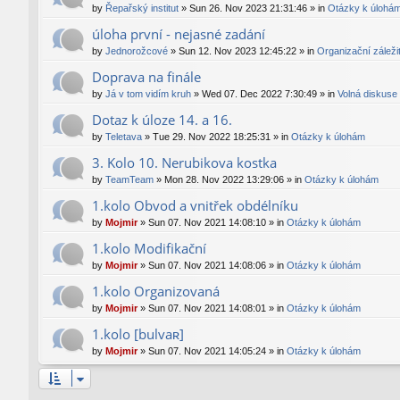
by
Řepařský institut
»
Sun 26. Nov 2023 21:31:46
» in
Otázky k úlohá
úloha první - nejasné zadání
by
Jednorožcové
»
Sun 12. Nov 2023 12:45:22
» in
Organizační záležit
Doprava na finále
by
Já v tom vidím kruh
»
Wed 07. Dec 2022 7:30:49
» in
Volná diskuse
Dotaz k úloze 14. a 16.
by
Teletava
»
Tue 29. Nov 2022 18:25:31
» in
Otázky k úlohám
3. Kolo 10. Nerubikova kostka
by
TeamTeam
»
Mon 28. Nov 2022 13:29:06
» in
Otázky k úlohám
1.kolo Obvod a vnitřek obdélníku
by
Mojmir
»
Sun 07. Nov 2021 14:08:10
» in
Otázky k úlohám
1.kolo Modifikační
by
Mojmir
»
Sun 07. Nov 2021 14:08:06
» in
Otázky k úlohám
1.kolo Organizovaná
by
Mojmir
»
Sun 07. Nov 2021 14:08:01
» in
Otázky k úlohám
1.kolo [bulvaʀ]
by
Mojmir
»
Sun 07. Nov 2021 14:05:24
» in
Otázky k úlohám