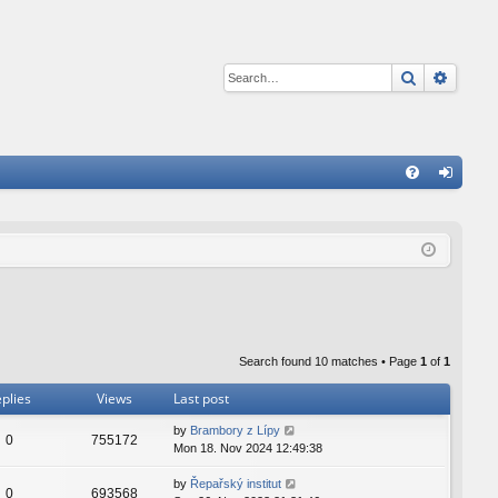
Search
Advan
Q
FA
og
Q
in
Search found 10 matches • Page
1
of
1
plies
Views
Last post
by
Brambory z Lípy
0
755172
Mon 18. Nov 2024 12:49:38
by
Řepařský institut
0
693568