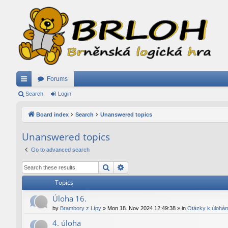
Forums
ui
Search
Login
ck
Board index
Search
Unanswered topics
lin
Unanswered topics
ks
Go to advanced search
Search
Advanced search
Topics
Úloha 16.
by
Brambory z Lípy
»
Mon 18. Nov 2024 12:49:38
» in
Otázky k úlohá
4. úloha