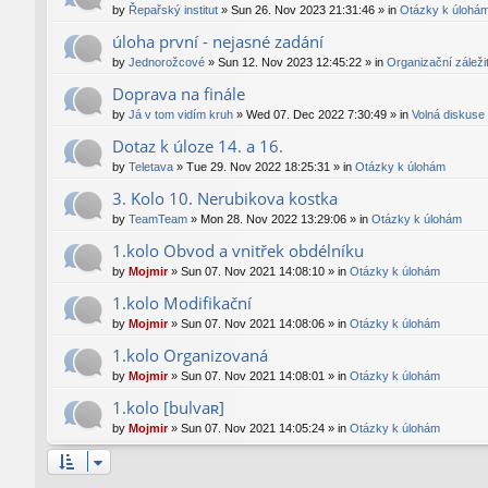
by
Řepařský institut
»
Sun 26. Nov 2023 21:31:46
» in
Otázky k úlohá
úloha první - nejasné zadání
by
Jednorožcové
»
Sun 12. Nov 2023 12:45:22
» in
Organizační záležit
Doprava na finále
by
Já v tom vidím kruh
»
Wed 07. Dec 2022 7:30:49
» in
Volná diskuse
Dotaz k úloze 14. a 16.
by
Teletava
»
Tue 29. Nov 2022 18:25:31
» in
Otázky k úlohám
3. Kolo 10. Nerubikova kostka
by
TeamTeam
»
Mon 28. Nov 2022 13:29:06
» in
Otázky k úlohám
1.kolo Obvod a vnitřek obdélníku
by
Mojmir
»
Sun 07. Nov 2021 14:08:10
» in
Otázky k úlohám
1.kolo Modifikační
by
Mojmir
»
Sun 07. Nov 2021 14:08:06
» in
Otázky k úlohám
1.kolo Organizovaná
by
Mojmir
»
Sun 07. Nov 2021 14:08:01
» in
Otázky k úlohám
1.kolo [bulvaʀ]
by
Mojmir
»
Sun 07. Nov 2021 14:05:24
» in
Otázky k úlohám