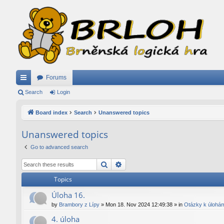
Forums
ui
Search
Login
ck
Board index
Search
Unanswered topics
lin
Unanswered topics
ks
Go to advanced search
Search
Advanced search
Topics
Úloha 16.
by
Brambory z Lípy
»
Mon 18. Nov 2024 12:49:38
» in
Otázky k úlohá
4. úloha