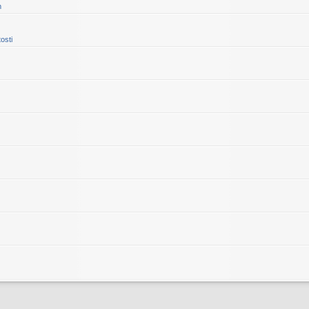
m
osti