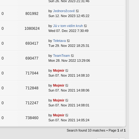
Sun 26. Nov 2023 21:31:46
by
Jednorožcové
0
801992
Sun 12. Nov 2023 12:45:22
by
Já v tom vidím kruh
0
1080624
Wed 07. Dec 2022 7:30:49
by
Teletava
0
693417
Tue 29. Nov 2022 18:25:31
by
TeamTeam
0
690477
Mon 28. Nov 2022 13:29:06
by
Mojmir
0
717044
Sun 07. Nov 2021 14:08:10
by
Mojmir
0
712848
Sun 07. Nov 2021 14:08:06
by
Mojmir
0
712247
Sun 07. Nov 2021 14:08:01
by
Mojmir
0
738460
Sun 07. Nov 2021 14:05:24
Search found 10 matches • Page
1
of
1