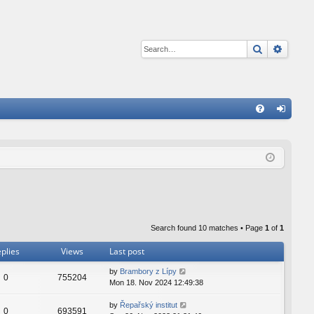
Search
Advan
Q
FA
og
Q
in
Search found 10 matches • Page
1
of
1
plies
Views
Last post
by
Brambory z Lípy
0
755204
Mon 18. Nov 2024 12:49:38
by
Řepařský institut
0
693591