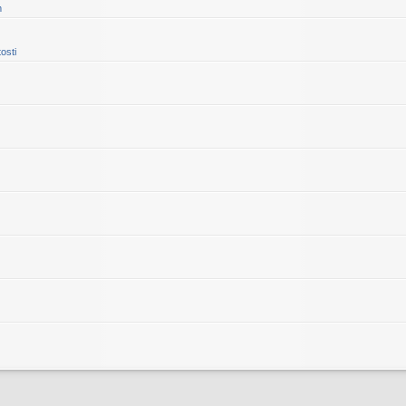
m
osti