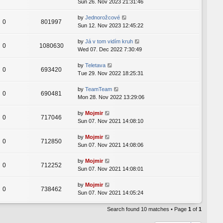
Sun 26. Nov 2023 21:31:46
by
Jednorožcové
0
801997
Sun 12. Nov 2023 12:45:22
by
Já v tom vidím kruh
0
1080630
Wed 07. Dec 2022 7:30:49
by
Teletava
0
693420
Tue 29. Nov 2022 18:25:31
by
TeamTeam
0
690481
Mon 28. Nov 2022 13:29:06
by
Mojmir
0
717046
Sun 07. Nov 2021 14:08:10
by
Mojmir
0
712850
Sun 07. Nov 2021 14:08:06
by
Mojmir
0
712252
Sun 07. Nov 2021 14:08:01
by
Mojmir
0
738462
Sun 07. Nov 2021 14:05:24
Search found 10 matches • Page
1
of
1