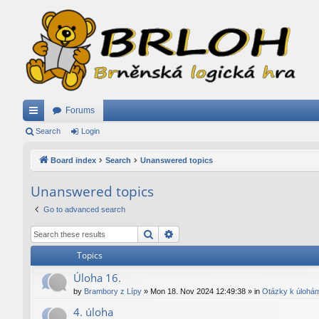
Forums
ui
Search
Login
ck
Board index
Search
Unanswered topics
lin
Unanswered topics
ks
Go to advanced search
Search
Advanced search
Topics
Úloha 16.
by
Brambory z Lípy
»
Mon 18. Nov 2024 12:49:38
» in
Otázky k úlohá
4. úloha