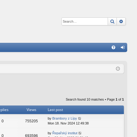
Search
Advan
Q
FA
og
Q
in
Search found 10 matches • Page
1
of
1
plies
Views
Last post
by
Brambory z Lípy
0
755205
Mon 18. Nov 2024 12:49:38
by
Řepařský institut
0
693596