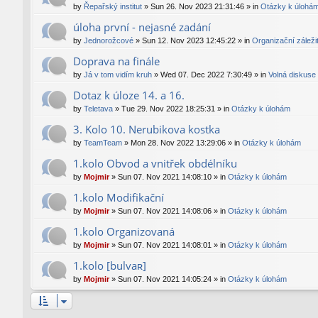
by
Řepařský institut
»
Sun 26. Nov 2023 21:31:46
» in
Otázky k úlohá
úloha první - nejasné zadání
by
Jednorožcové
»
Sun 12. Nov 2023 12:45:22
» in
Organizační záležit
Doprava na finále
by
Já v tom vidím kruh
»
Wed 07. Dec 2022 7:30:49
» in
Volná diskuse
Dotaz k úloze 14. a 16.
by
Teletava
»
Tue 29. Nov 2022 18:25:31
» in
Otázky k úlohám
3. Kolo 10. Nerubikova kostka
by
TeamTeam
»
Mon 28. Nov 2022 13:29:06
» in
Otázky k úlohám
1.kolo Obvod a vnitřek obdélníku
by
Mojmir
»
Sun 07. Nov 2021 14:08:10
» in
Otázky k úlohám
1.kolo Modifikační
by
Mojmir
»
Sun 07. Nov 2021 14:08:06
» in
Otázky k úlohám
1.kolo Organizovaná
by
Mojmir
»
Sun 07. Nov 2021 14:08:01
» in
Otázky k úlohám
1.kolo [bulvaʀ]
by
Mojmir
»
Sun 07. Nov 2021 14:05:24
» in
Otázky k úlohám