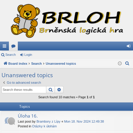
ui
Search
or
Login
og
S
ck
Board index
u
Search
Unanswered topics
in
e
lin
m
Unanswered topics
a
ks
s
Go to advanced search
r
Search
Advanced search
c
h
Search found 10 matches • Page
1
of
1
Topics
Úloha 16.
Last post by
Brambory z Lípy
«
Mon 18. Nov 2024 12:49:38
Posted in
Otázky k úlohám