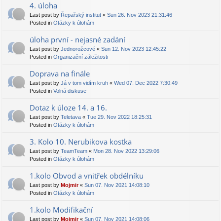
4. úloha
Last post by
Řepařský institut
«
Sun 26. Nov 2023 21:31:46
Posted in
Otázky k úlohám
úloha první - nejasné zadání
Last post by
Jednorožcové
«
Sun 12. Nov 2023 12:45:22
Posted in
Organizační záležitosti
Doprava na finále
Last post by
Já v tom vidím kruh
«
Wed 07. Dec 2022 7:30:49
Posted in
Volná diskuse
Dotaz k úloze 14. a 16.
Last post by
Teletava
«
Tue 29. Nov 2022 18:25:31
Posted in
Otázky k úlohám
3. Kolo 10. Nerubikova kostka
Last post by
TeamTeam
«
Mon 28. Nov 2022 13:29:06
Posted in
Otázky k úlohám
1.kolo Obvod a vnitřek obdélníku
Last post by
Mojmir
«
Sun 07. Nov 2021 14:08:10
Posted in
Otázky k úlohám
1.kolo Modifikační
Last post by
Mojmir
«
Sun 07. Nov 2021 14:08:06