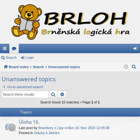
ui
Search
or
Login
og
S
ck
Board index
u
Search
Unanswered topics
in
e
lin
m
Unanswered topics
a
ks
s
Go to advanced search
r
Search
Advanced search
c
h
Search found 10 matches • Page
1
of
1
Topics
Úloha 16.
Last post by
Brambory z Lípy
«
Mon 18. Nov 2024 12:49:38
Posted in
Otázky k úlohám