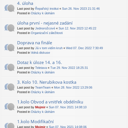
4. úloha
Last post by
Řepařský institut
«
Sun 26. Nov 2023 21:31:46
Posted in
Otázky k úlohám
úloha první - nejasné zadání
Last post by
Jednorožcové
«
Sun 12. Nov 2023 12:45:22
Posted in
Organizační záležitosti
Doprava na finále
Last post by
Já v tom vidím kruh
«
Wed 07. Dec 2022 7:30:49
Posted in
Volná diskuse
Dotaz k úloze 14. a 16.
Last post by
Teletava
«
Tue 29. Nov 2022 18:25:31
Posted in
Otázky k úlohám
3. Kolo 10. Nerubikova kostka
Last post by
TeamTeam
«
Mon 28. Nov 2022 13:29:06
Posted in
Otázky k úlohám
1.kolo Obvod a vnitřek obdélníku
Last post by
Mojmir
«
Sun 07. Nov 2021 14:08:10
Posted in
Otázky k úlohám
1.kolo Modifikační
Last post by
Mojmir
«
Sun 07. Nov 2021 14:08:06