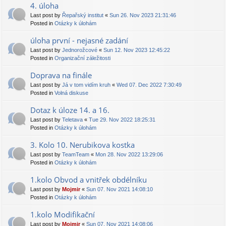
4. úloha
Last post by
Řepařský institut
«
Sun 26. Nov 2023 21:31:46
Posted in
Otázky k úlohám
úloha první - nejasné zadání
Last post by
Jednorožcové
«
Sun 12. Nov 2023 12:45:22
Posted in
Organizační záležitosti
Doprava na finále
Last post by
Já v tom vidím kruh
«
Wed 07. Dec 2022 7:30:49
Posted in
Volná diskuse
Dotaz k úloze 14. a 16.
Last post by
Teletava
«
Tue 29. Nov 2022 18:25:31
Posted in
Otázky k úlohám
3. Kolo 10. Nerubikova kostka
Last post by
TeamTeam
«
Mon 28. Nov 2022 13:29:06
Posted in
Otázky k úlohám
1.kolo Obvod a vnitřek obdélníku
Last post by
Mojmir
«
Sun 07. Nov 2021 14:08:10
Posted in
Otázky k úlohám
1.kolo Modifikační
Last post by
Mojmir
«
Sun 07. Nov 2021 14:08:06