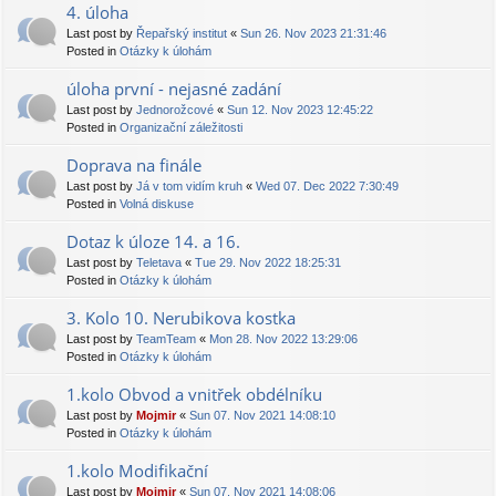
4. úloha
Last post by
Řepařský institut
«
Sun 26. Nov 2023 21:31:46
Posted in
Otázky k úlohám
úloha první - nejasné zadání
Last post by
Jednorožcové
«
Sun 12. Nov 2023 12:45:22
Posted in
Organizační záležitosti
Doprava na finále
Last post by
Já v tom vidím kruh
«
Wed 07. Dec 2022 7:30:49
Posted in
Volná diskuse
Dotaz k úloze 14. a 16.
Last post by
Teletava
«
Tue 29. Nov 2022 18:25:31
Posted in
Otázky k úlohám
3. Kolo 10. Nerubikova kostka
Last post by
TeamTeam
«
Mon 28. Nov 2022 13:29:06
Posted in
Otázky k úlohám
1.kolo Obvod a vnitřek obdélníku
Last post by
Mojmir
«
Sun 07. Nov 2021 14:08:10
Posted in
Otázky k úlohám
1.kolo Modifikační
Last post by
Mojmir
«
Sun 07. Nov 2021 14:08:06