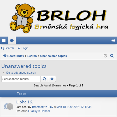
ui
Search
or
Login
og
S
ck
Board index
u
Search
Unanswered topics
in
e
lin
m
Unanswered topics
a
ks
s
Go to advanced search
r
Search
Advanced search
c
h
Search found 10 matches • Page
1
of
1
Topics
Úloha 16.
Last post by
Brambory z Lípy
«
Mon 18. Nov 2024 12:49:38
Posted in
Otázky k úlohám