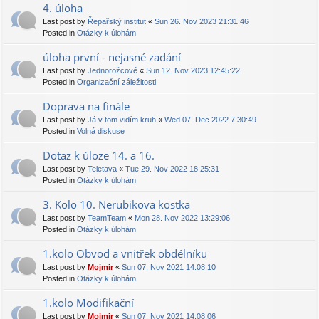
4. úloha
Last post by
Řepařský institut
«
Sun 26. Nov 2023 21:31:46
Posted in
Otázky k úlohám
úloha první - nejasné zadání
Last post by
Jednorožcové
«
Sun 12. Nov 2023 12:45:22
Posted in
Organizační záležitosti
Doprava na finále
Last post by
Já v tom vidím kruh
«
Wed 07. Dec 2022 7:30:49
Posted in
Volná diskuse
Dotaz k úloze 14. a 16.
Last post by
Teletava
«
Tue 29. Nov 2022 18:25:31
Posted in
Otázky k úlohám
3. Kolo 10. Nerubikova kostka
Last post by
TeamTeam
«
Mon 28. Nov 2022 13:29:06
Posted in
Otázky k úlohám
1.kolo Obvod a vnitřek obdélníku
Last post by
Mojmir
«
Sun 07. Nov 2021 14:08:10
Posted in
Otázky k úlohám
1.kolo Modifikační
Last post by
Mojmir
«
Sun 07. Nov 2021 14:08:06