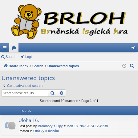
ui
Search
or
Login
og
S
ck
Board index
u
Search
Unanswered topics
in
e
lin
m
Unanswered topics
a
ks
s
Go to advanced search
r
Search
Advanced search
c
h
Search found 10 matches • Page
1
of
1
Topics
Úloha 16.
Last post by
Brambory z Lípy
«
Mon 18. Nov 2024 12:49:38
Posted in
Otázky k úlohám