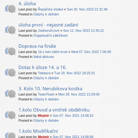
4. úloha
Last post by
Řepařský institut
«
Sun 26. Nov 2023 21:31:46
Posted in
Otázky k úlohám
úloha první - nejasné zadání
Last post by
Jednorožcové
«
Sun 12. Nov 2023 12:45:22
Posted in
Organizační záležitosti
Doprava na finále
Last post by
Já v tom vidím kruh
«
Wed 07. Dec 2022 7:30:49
Posted in
Volná diskuse
Dotaz k úloze 14. a 16.
Last post by
Teletava
«
Tue 29. Nov 2022 18:25:31
Posted in
Otázky k úlohám
3. Kolo 10. Nerubikova kostka
Last post by
TeamTeam
«
Mon 28. Nov 2022 13:29:06
Posted in
Otázky k úlohám
1.kolo Obvod a vnitřek obdélníku
Last post by
Mojmir
«
Sun 07. Nov 2021 14:08:10
Posted in
Otázky k úlohám
1.kolo Modifikační
Last post by
Mojmir
«
Sun 07. Nov 2021 14:08:06