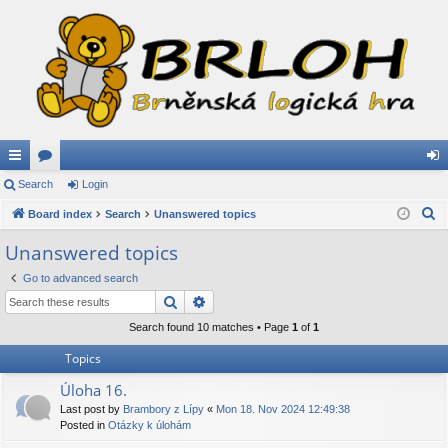
ui
Search
or
Login
og
S
ck
Board index
u
Search
Unanswered topics
in
e
lin
m
Unanswered topics
a
ks
s
Go to advanced search
r
Search
Advanced search
c
h
Search found 10 matches • Page
1
of
1
Topics
Úloha 16.
Last post by
Brambory z Lípy
«
Mon 18. Nov 2024 12:49:38
Posted in
Otázky k úlohám