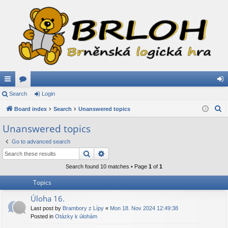
ui
Search
or
Login
og
S
ck
Board index
u
Search
Unanswered topics
in
e
lin
m
Unanswered topics
a
ks
s
Go to advanced search
r
Search
Advanced search
c
h
Search found 10 matches • Page
1
of
1
Topics
Úloha 16.
Last post by
Brambory z Lípy
«
Mon 18. Nov 2024 12:49:38
Posted in
Otázky k úlohám