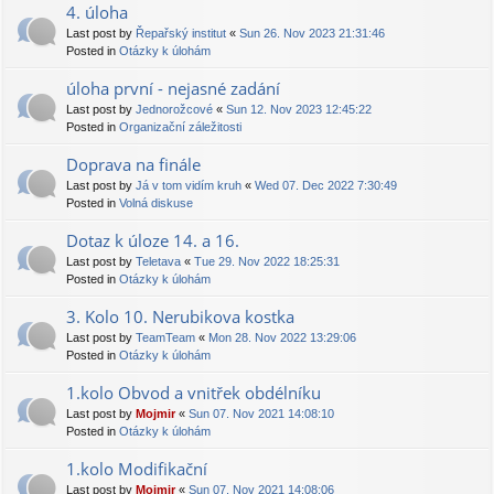
4. úloha
Last post by
Řepařský institut
«
Sun 26. Nov 2023 21:31:46
Posted in
Otázky k úlohám
úloha první - nejasné zadání
Last post by
Jednorožcové
«
Sun 12. Nov 2023 12:45:22
Posted in
Organizační záležitosti
Doprava na finále
Last post by
Já v tom vidím kruh
«
Wed 07. Dec 2022 7:30:49
Posted in
Volná diskuse
Dotaz k úloze 14. a 16.
Last post by
Teletava
«
Tue 29. Nov 2022 18:25:31
Posted in
Otázky k úlohám
3. Kolo 10. Nerubikova kostka
Last post by
TeamTeam
«
Mon 28. Nov 2022 13:29:06
Posted in
Otázky k úlohám
1.kolo Obvod a vnitřek obdélníku
Last post by
Mojmir
«
Sun 07. Nov 2021 14:08:10
Posted in
Otázky k úlohám
1.kolo Modifikační
Last post by
Mojmir
«
Sun 07. Nov 2021 14:08:06