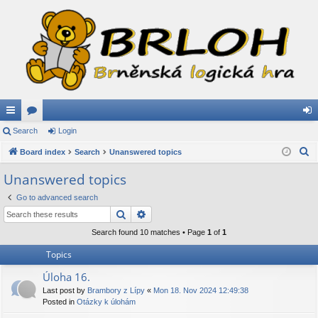
ui
Search
or
Login
og
S
ck
Board index
u
Search
Unanswered topics
in
e
lin
m
Unanswered topics
a
ks
s
Go to advanced search
r
Search
Advanced search
c
h
Search found 10 matches • Page
1
of
1
Topics
Úloha 16.
Last post by
Brambory z Lípy
«
Mon 18. Nov 2024 12:49:38
Posted in
Otázky k úlohám