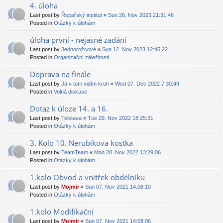
4. úloha
Last post by
Řepařský institut
«
Sun 26. Nov 2023 21:31:46
Posted in
Otázky k úlohám
úloha první - nejasné zadání
Last post by
Jednorožcové
«
Sun 12. Nov 2023 12:45:22
Posted in
Organizační záležitosti
Doprava na finále
Last post by
Já v tom vidím kruh
«
Wed 07. Dec 2022 7:30:49
Posted in
Volná diskuse
Dotaz k úloze 14. a 16.
Last post by
Teletava
«
Tue 29. Nov 2022 18:25:31
Posted in
Otázky k úlohám
3. Kolo 10. Nerubikova kostka
Last post by
TeamTeam
«
Mon 28. Nov 2022 13:29:06
Posted in
Otázky k úlohám
1.kolo Obvod a vnitřek obdélníku
Last post by
Mojmir
«
Sun 07. Nov 2021 14:08:10
Posted in
Otázky k úlohám
1.kolo Modifikační
Last post by
Mojmir
«
Sun 07. Nov 2021 14:08:06