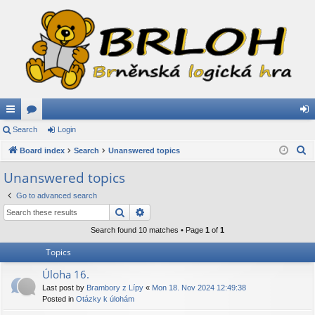
ui
Search
or
Login
og
S
ck
Board index
u
Search
Unanswered topics
in
e
lin
m
Unanswered topics
a
ks
s
Go to advanced search
r
Search
Advanced search
c
h
Search found 10 matches • Page
1
of
1
Topics
Úloha 16.
Last post by
Brambory z Lípy
«
Mon 18. Nov 2024 12:49:38
Posted in
Otázky k úlohám