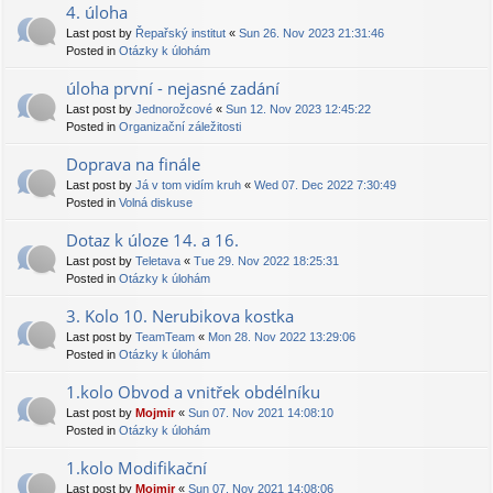
4. úloha
Last post by
Řepařský institut
«
Sun 26. Nov 2023 21:31:46
Posted in
Otázky k úlohám
úloha první - nejasné zadání
Last post by
Jednorožcové
«
Sun 12. Nov 2023 12:45:22
Posted in
Organizační záležitosti
Doprava na finále
Last post by
Já v tom vidím kruh
«
Wed 07. Dec 2022 7:30:49
Posted in
Volná diskuse
Dotaz k úloze 14. a 16.
Last post by
Teletava
«
Tue 29. Nov 2022 18:25:31
Posted in
Otázky k úlohám
3. Kolo 10. Nerubikova kostka
Last post by
TeamTeam
«
Mon 28. Nov 2022 13:29:06
Posted in
Otázky k úlohám
1.kolo Obvod a vnitřek obdélníku
Last post by
Mojmir
«
Sun 07. Nov 2021 14:08:10
Posted in
Otázky k úlohám
1.kolo Modifikační
Last post by
Mojmir
«
Sun 07. Nov 2021 14:08:06