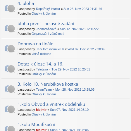
4. úloha
Last post by
Řepařský institut
«
Sun 26. Nov 2023 21:31:46
Posted in
Otázky k úlohám
úloha první - nejasné zadání
Last post by
Jednorožcové
«
Sun 12. Nov 2023 12:45:22
Posted in
Organizační záležitosti
Doprava na finále
Last post by
Já v tom vidím kruh
«
Wed 07. Dec 2022 7:30:49
Posted in
Volná diskuse
Dotaz k úloze 14. a 16.
Last post by
Teletava
«
Tue 29. Nov 2022 18:25:31
Posted in
Otázky k úlohám
3. Kolo 10. Nerubikova kostka
Last post by
TeamTeam
«
Mon 28. Nov 2022 13:29:06
Posted in
Otázky k úlohám
1.kolo Obvod a vnitřek obdélníku
Last post by
Mojmir
«
Sun 07. Nov 2021 14:08:10
Posted in
Otázky k úlohám
1.kolo Modifikační
Last post by
Mojmir
«
Sun 07. Nov 2021 14:08:06