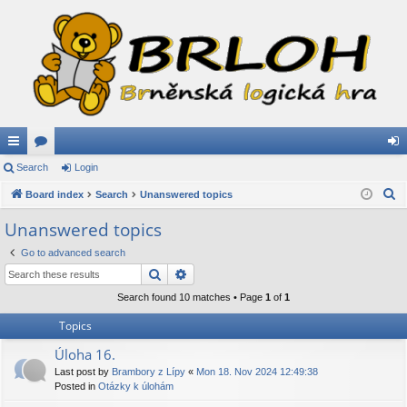
ui
Search
or
Login
og
S
ck
Board index
u
Search
Unanswered topics
in
e
lin
m
Unanswered topics
a
ks
s
Go to advanced search
r
Search
Advanced search
c
h
Search found 10 matches • Page
1
of
1
Topics
Úloha 16.
Last post by
Brambory z Lípy
«
Mon 18. Nov 2024 12:49:38
Posted in
Otázky k úlohám