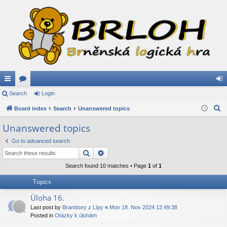
ui
Search
or
Login
og
S
ck
Board index
u
Search
Unanswered topics
in
e
lin
m
Unanswered topics
a
ks
s
Go to advanced search
r
Search
Advanced search
c
h
Search found 10 matches • Page
1
of
1
Topics
Úloha 16.
Last post by
Brambory z Lípy
«
Mon 18. Nov 2024 12:49:38
Posted in
Otázky k úlohám