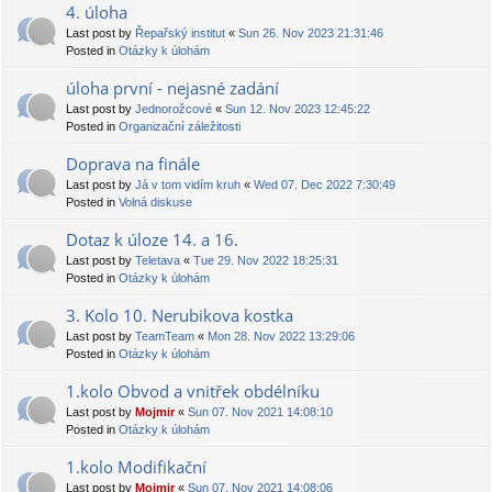
4. úloha
Last post by
Řepařský institut
«
Sun 26. Nov 2023 21:31:46
Posted in
Otázky k úlohám
úloha první - nejasné zadání
Last post by
Jednorožcové
«
Sun 12. Nov 2023 12:45:22
Posted in
Organizační záležitosti
Doprava na finále
Last post by
Já v tom vidím kruh
«
Wed 07. Dec 2022 7:30:49
Posted in
Volná diskuse
Dotaz k úloze 14. a 16.
Last post by
Teletava
«
Tue 29. Nov 2022 18:25:31
Posted in
Otázky k úlohám
3. Kolo 10. Nerubikova kostka
Last post by
TeamTeam
«
Mon 28. Nov 2022 13:29:06
Posted in
Otázky k úlohám
1.kolo Obvod a vnitřek obdélníku
Last post by
Mojmir
«
Sun 07. Nov 2021 14:08:10
Posted in
Otázky k úlohám
1.kolo Modifikační
Last post by
Mojmir
«
Sun 07. Nov 2021 14:08:06