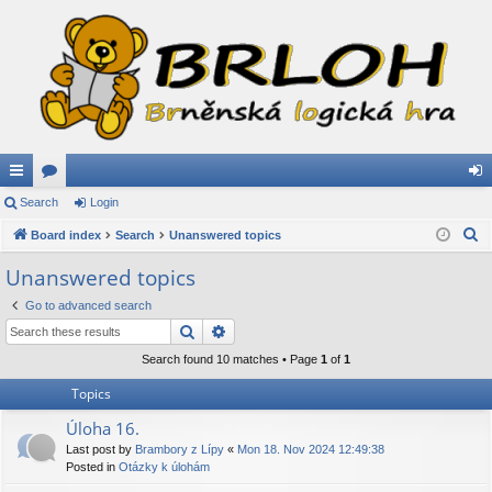
ui
Search
or
Login
og
S
ck
Board index
u
Search
Unanswered topics
in
e
lin
m
Unanswered topics
a
ks
s
Go to advanced search
r
Search
Advanced search
c
h
Search found 10 matches • Page
1
of
1
Topics
Úloha 16.
Last post by
Brambory z Lípy
«
Mon 18. Nov 2024 12:49:38
Posted in
Otázky k úlohám