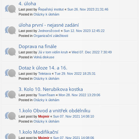
4. úloha
Last post by
Řepařský institut
«
Sun 26. Nov 2023 21:31:46
Posted in
Otázky k úlohám
úloha první - nejasné zadání
Last post by
Jednorožcové
«
Sun 12. Nov 2023 12:45:22
Posted in
Organizační záležitosti
Doprava na finále
Last post by
Já v tom vidím kruh
«
Wed 07. Dec 2022 7:30:49
Posted in
Volná diskuse
Dotaz k úloze 14. a 16.
Last post by
Teletava
«
Tue 29. Nov 2022 18:25:31
Posted in
Otázky k úlohám
3. Kolo 10. Nerubikova kostka
Last post by
TeamTeam
«
Mon 28. Nov 2022 13:29:06
Posted in
Otázky k úlohám
1.kolo Obvod a vnitřek obdélníku
Last post by
Mojmir
«
Sun 07. Nov 2021 14:08:10
Posted in
Otázky k úlohám
1.kolo Modifikační
Last post by
Mojmir
«
Sun 07. Nov 2021 14:08:06