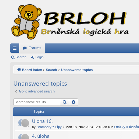
Forums
ui
Search
Login
ck
Board index
Search
Unanswered topics
lin
Unanswered topics
ks
Go to advanced search
Search
Advanced search
Topics
Úloha 16.
by
Brambory z Lípy
»
Mon 18. Nov 2024 12:49:38
» in
Otázky k úlohá
4. úloha