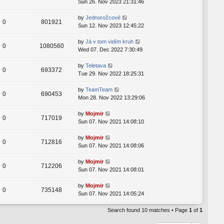
Sun 26. Nov 2023 21:31:46
by
Jednorožcové
0
801921
Sun 12. Nov 2023 12:45:22
by
Já v tom vidím kruh
0
1080560
Wed 07. Dec 2022 7:30:49
by
Teletava
0
693372
Tue 29. Nov 2022 18:25:31
by
TeamTeam
0
690453
Mon 28. Nov 2022 13:29:06
by
Mojmir
0
717019
Sun 07. Nov 2021 14:08:10
by
Mojmir
0
712816
Sun 07. Nov 2021 14:08:06
by
Mojmir
0
712206
Sun 07. Nov 2021 14:08:01
by
Mojmir
0
735148
Sun 07. Nov 2021 14:05:24
Search found 10 matches • Page
1
of
1