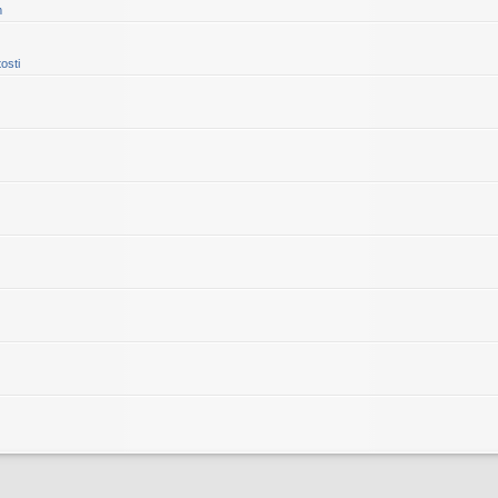
m
osti