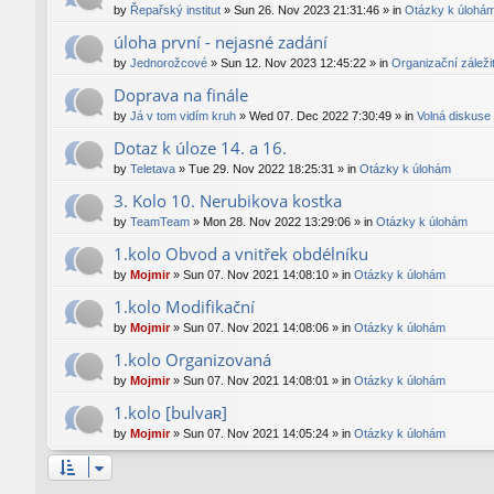
by
Řepařský institut
»
Sun 26. Nov 2023 21:31:46
» in
Otázky k úlohá
úloha první - nejasné zadání
by
Jednorožcové
»
Sun 12. Nov 2023 12:45:22
» in
Organizační záležit
Doprava na finále
by
Já v tom vidím kruh
»
Wed 07. Dec 2022 7:30:49
» in
Volná diskuse
Dotaz k úloze 14. a 16.
by
Teletava
»
Tue 29. Nov 2022 18:25:31
» in
Otázky k úlohám
3. Kolo 10. Nerubikova kostka
by
TeamTeam
»
Mon 28. Nov 2022 13:29:06
» in
Otázky k úlohám
1.kolo Obvod a vnitřek obdélníku
by
Mojmir
»
Sun 07. Nov 2021 14:08:10
» in
Otázky k úlohám
1.kolo Modifikační
by
Mojmir
»
Sun 07. Nov 2021 14:08:06
» in
Otázky k úlohám
1.kolo Organizovaná
by
Mojmir
»
Sun 07. Nov 2021 14:08:01
» in
Otázky k úlohám
1.kolo [bulvaʀ]
by
Mojmir
»
Sun 07. Nov 2021 14:05:24
» in
Otázky k úlohám