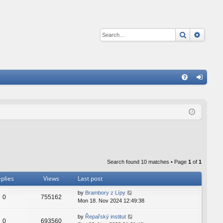
Search
Advan
Q
FA
og
Q
in
Search found 10 matches • Page
1
of
1
plies
Views
Last post
by
Brambory z Lípy
0
755162
Mon 18. Nov 2024 12:49:38
by
Řepařský institut
0
693560