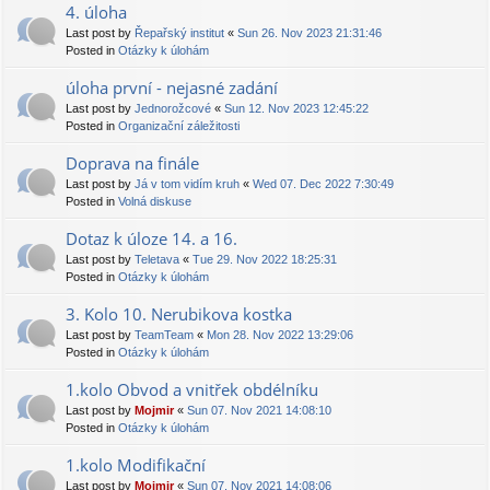
4. úloha
Last post by
Řepařský institut
«
Sun 26. Nov 2023 21:31:46
Posted in
Otázky k úlohám
úloha první - nejasné zadání
Last post by
Jednorožcové
«
Sun 12. Nov 2023 12:45:22
Posted in
Organizační záležitosti
Doprava na finále
Last post by
Já v tom vidím kruh
«
Wed 07. Dec 2022 7:30:49
Posted in
Volná diskuse
Dotaz k úloze 14. a 16.
Last post by
Teletava
«
Tue 29. Nov 2022 18:25:31
Posted in
Otázky k úlohám
3. Kolo 10. Nerubikova kostka
Last post by
TeamTeam
«
Mon 28. Nov 2022 13:29:06
Posted in
Otázky k úlohám
1.kolo Obvod a vnitřek obdélníku
Last post by
Mojmir
«
Sun 07. Nov 2021 14:08:10
Posted in
Otázky k úlohám
1.kolo Modifikační
Last post by
Mojmir
«
Sun 07. Nov 2021 14:08:06