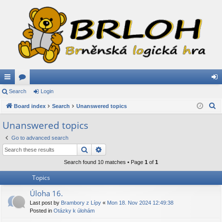
ui
Search
or
Login
og
S
ck
Board index
u
Search
Unanswered topics
in
e
lin
m
Unanswered topics
a
ks
s
Go to advanced search
r
Search
Advanced search
c
h
Search found 10 matches • Page
1
of
1
Topics
Úloha 16.
Last post by
Brambory z Lípy
«
Mon 18. Nov 2024 12:49:38
Posted in
Otázky k úlohám