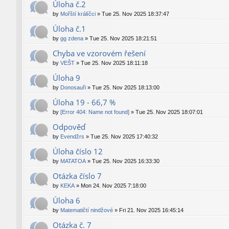
Úloha č.2
by
Mořští králíčci
»
Tue 25. Nov 2025 18:37:47
Úloha č.1
by
gg zdena
»
Tue 25. Nov 2025 18:21:51
Chyba ve vzorovém řešení
by
VEŠT
»
Tue 25. Nov 2025 18:11:18
Úloha 9
by
Donosauři
»
Tue 25. Nov 2025 18:13:00
Úloha 19 - 66,7 %
by
[Error 404: Name not found]
»
Tue 25. Nov 2025 18:07:01
Odpověď
by
Evendžrs
»
Tue 25. Nov 2025 17:40:32
Úloha číslo 12
by
MATATOA
»
Tue 25. Nov 2025 16:33:30
Otázka číslo 7
by
KEKA
»
Mon 24. Nov 2025 7:18:00
Úloha 6
by
Matematičtí nindžové
»
Fri 21. Nov 2025 16:45:14
Otázka č. 7