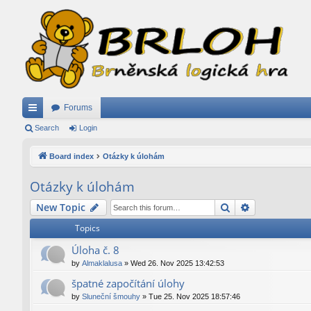
Forums
ui
Search
Login
ck
Board index
Otázky k úlohám
lin
Otázky k úlohám
ks
Search
Advanced se
New Topic
Topics
Úloha č. 8
by
Almaklalusa
»
Wed 26. Nov 2025 13:42:53
špatné započítání úlohy
by
Sluneční šmouhy
»
Tue 25. Nov 2025 18:57:46