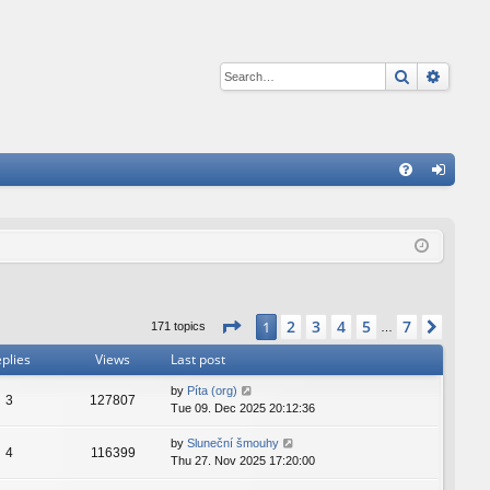
Search
Advan
Q
FA
og
Q
in
Page
1
of
7
2
3
4
5
7
1
Next
171 topics
…
plies
Views
Last post
by
Píta (org)
3
127807
Tue 09. Dec 2025 20:12:36
by
Sluneční šmouhy
4
116399
Thu 27. Nov 2025 17:20:00