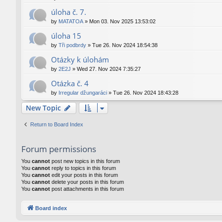
úloha č. 7.
by
MATATOA
»
Mon 03. Nov 2025 13:53:02
úloha 15
by
Tři podbrdy
»
Tue 26. Nov 2024 18:54:38
Otázky k úlohám
by
2E2J
»
Wed 27. Nov 2024 7:35:27
Otázka č. 4
by
Irregular džungaráci
»
Tue 26. Nov 2024 18:43:28
New Topic
Return to Board Index
Forum permissions
You
cannot
post new topics in this forum
You
cannot
reply to topics in this forum
You
cannot
edit your posts in this forum
You
cannot
delete your posts in this forum
You
cannot
post attachments in this forum
Board index