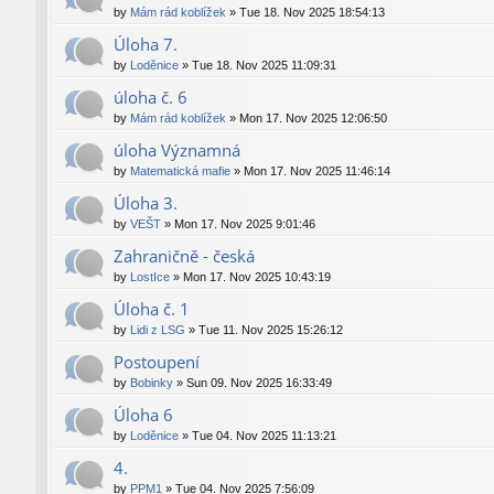
by
Mám rád koblížek
»
Tue 18. Nov 2025 18:54:13
Úloha 7.
by
Loděnice
»
Tue 18. Nov 2025 11:09:31
úloha č. 6
by
Mám rád koblížek
»
Mon 17. Nov 2025 12:06:50
úloha Významná
by
Matematická mafie
»
Mon 17. Nov 2025 11:46:14
Úloha 3.
by
VEŠT
»
Mon 17. Nov 2025 9:01:46
Zahraničně - česká
by
LostIce
»
Mon 17. Nov 2025 10:43:19
Úloha č. 1
by
Lidi z LSG
»
Tue 11. Nov 2025 15:26:12
Postoupení
by
Bobinky
»
Sun 09. Nov 2025 16:33:49
Úloha 6
by
Loděnice
»
Tue 04. Nov 2025 11:13:21
4.
by
PPM1
»
Tue 04. Nov 2025 7:56:09