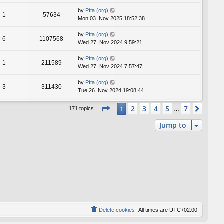
by
Píta (org)
1
57634
Mon 03. Nov 2025 18:52:38
by
Píta (org)
6
1107568
Wed 27. Nov 2024 9:59:21
by
Píta (org)
1
211589
Wed 27. Nov 2024 7:57:47
by
Píta (org)
3
311430
Tue 26. Nov 2024 19:08:44
Page
1
of
7
2
3
4
5
7
1
Next
171 topics
…
Jump to
Delete cookies
All times are
UTC+02:00