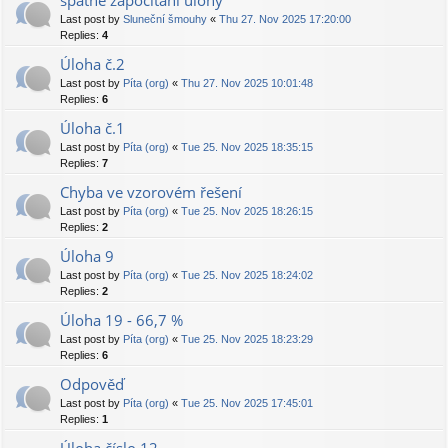
špatné započítání úlohy
Last post by
Sluneční šmouhy
«
Thu 27. Nov 2025 17:20:00
Replies:
4
Úloha č.2
Last post by
Píta (org)
«
Thu 27. Nov 2025 10:01:48
Replies:
6
Úloha č.1
Last post by
Píta (org)
«
Tue 25. Nov 2025 18:35:15
Replies:
7
Chyba ve vzorovém řešení
Last post by
Píta (org)
«
Tue 25. Nov 2025 18:26:15
Replies:
2
Úloha 9
Last post by
Píta (org)
«
Tue 25. Nov 2025 18:24:02
Replies:
2
Úloha 19 - 66,7 %
Last post by
Píta (org)
«
Tue 25. Nov 2025 18:23:29
Replies:
6
Odpověď
Last post by
Píta (org)
«
Tue 25. Nov 2025 17:45:01
Replies:
1