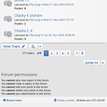
úloha 15
Last post by
Píta (org)
«
Wed 27. Nov 2024 9:59:21
Replies:
6
Otázky k úlohám
Last post by
Píta (org)
«
Wed 27. Nov 2024 7:57:47
Replies:
1
Otázka č. 4
Last post by
Píta (org)
«
Tue 26. Nov 2024 19:08:44
Replies:
3
New Topic
Page
1
of
7
2
3
4
5
7
1
Next
171 topics
…
Jump to
Forum permissions
You
cannot
post new topics in this forum
You
cannot
reply to topics in this forum
You
cannot
edit your posts in this forum
You
cannot
delete your posts in this forum
You
cannot
post attachments in this forum
Board index
Delete cookies
All times are
UTC+02:00