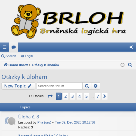
ui
Search
or
Login
og
S
ck
Board index
u
Otázky k úlohám
in
e
lin
m
Otázky k úlohám
a
ks
s
Search
Advanced search
New Topic
r
c
Page
1
of
7
2
3
4
5
7
1
Next
171 topics
…
h
Topics
Úloha č. 8
Last post by
Píta (org)
«
Tue 09. Dec 2025 20:12:36
Replies:
3