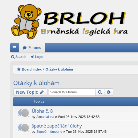
Forums
ui
Search
Login
ck
Board index
Otázky k úlohám
lin
Otázky k úlohám
ks
Search
Advanced se
New Topic
Topics
Úloha č. 8
by
Almaklalusa
»
Wed 26. Nov 2025 13:42:53
špatné započítání úlohy
by
Sluneční šmouhy
»
Tue 25. Nov 2025 18:57:46