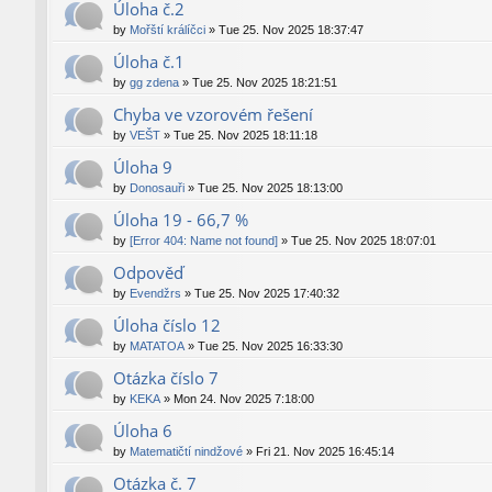
Úloha č.2
by
Mořští králíčci
»
Tue 25. Nov 2025 18:37:47
Úloha č.1
by
gg zdena
»
Tue 25. Nov 2025 18:21:51
Chyba ve vzorovém řešení
by
VEŠT
»
Tue 25. Nov 2025 18:11:18
Úloha 9
by
Donosauři
»
Tue 25. Nov 2025 18:13:00
Úloha 19 - 66,7 %
by
[Error 404: Name not found]
»
Tue 25. Nov 2025 18:07:01
Odpověď
by
Evendžrs
»
Tue 25. Nov 2025 17:40:32
Úloha číslo 12
by
MATATOA
»
Tue 25. Nov 2025 16:33:30
Otázka číslo 7
by
KEKA
»
Mon 24. Nov 2025 7:18:00
Úloha 6
by
Matematičtí nindžové
»
Fri 21. Nov 2025 16:45:14
Otázka č. 7