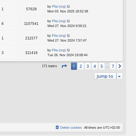
by
Píta (org)
1
57628
Mon 03. Nov 2025 18:52:38
by
Píta (org)
6
1107541
Wed 27. Nov 2024 9:59:21
by
Píta (org)
1
211577
Wed 27. Nov 2024 7:57:47
by
Píta (org)
3
311416
Tue 26. Nov 2024 19:08:44
Page
1
of
7
2
3
4
5
7
1
Next
171 topics
…
Jump to
Delete cookies
All times are
UTC+02:00