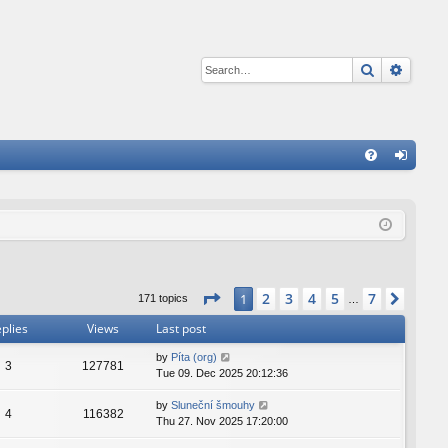
Search
Advan
Q
FA
og
Q
in
Page
1
of
7
2
3
4
5
7
1
Next
171 topics
…
plies
Views
Last post
by
Píta (org)
3
127781
Tue 09. Dec 2025 20:12:36
by
Sluneční šmouhy
4
116382
Thu 27. Nov 2025 17:20:00