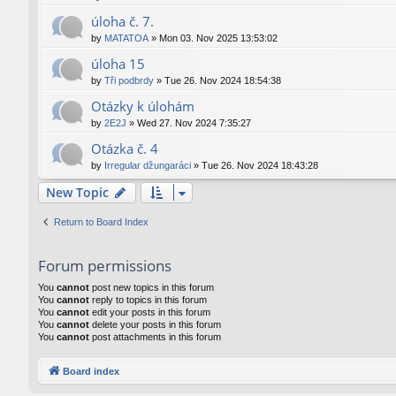
úloha č. 7.
by
MATATOA
»
Mon 03. Nov 2025 13:53:02
úloha 15
by
Tři podbrdy
»
Tue 26. Nov 2024 18:54:38
Otázky k úlohám
by
2E2J
»
Wed 27. Nov 2024 7:35:27
Otázka č. 4
by
Irregular džungaráci
»
Tue 26. Nov 2024 18:43:28
New Topic
Return to Board Index
Forum permissions
You
cannot
post new topics in this forum
You
cannot
reply to topics in this forum
You
cannot
edit your posts in this forum
You
cannot
delete your posts in this forum
You
cannot
post attachments in this forum
Board index