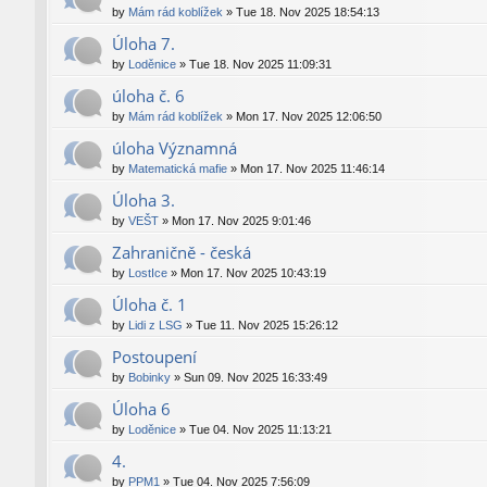
by
Mám rád koblížek
»
Tue 18. Nov 2025 18:54:13
Úloha 7.
by
Loděnice
»
Tue 18. Nov 2025 11:09:31
úloha č. 6
by
Mám rád koblížek
»
Mon 17. Nov 2025 12:06:50
úloha Významná
by
Matematická mafie
»
Mon 17. Nov 2025 11:46:14
Úloha 3.
by
VEŠT
»
Mon 17. Nov 2025 9:01:46
Zahraničně - česká
by
LostIce
»
Mon 17. Nov 2025 10:43:19
Úloha č. 1
by
Lidi z LSG
»
Tue 11. Nov 2025 15:26:12
Postoupení
by
Bobinky
»
Sun 09. Nov 2025 16:33:49
Úloha 6
by
Loděnice
»
Tue 04. Nov 2025 11:13:21
4.
by
PPM1
»
Tue 04. Nov 2025 7:56:09