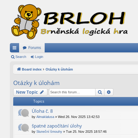
Forums
ui
Search
Login
ck
Board index
Otázky k úlohám
lin
Otázky k úlohám
ks
Search
Advanced se
New Topic
Topics
Úloha č. 8
by
Almaklalusa
»
Wed 26. Nov 2025 13:42:53
špatné započítání úlohy
by
Sluneční šmouhy
»
Tue 25. Nov 2025 18:57:46