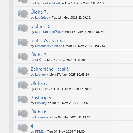
by
Mám rád koblížek
»
Tue 18. Nov 2025 18:54:13
Úloha 7.
by
Loděnice
»
Tue 18. Nov 2025 11:09:31
úloha č. 6
by
Mám rád koblížek
»
Mon 17. Nov 2025 12:06:50
úloha Významná
by
Matematická mafie
»
Mon 17. Nov 2025 11:46:14
Úloha 3.
by
VEŠT
»
Mon 17. Nov 2025 9:01:46
Zahraničně - česká
by
LostIce
»
Mon 17. Nov 2025 10:43:19
Úloha č. 1
by
Lidi z LSG
»
Tue 11. Nov 2025 15:26:12
Postoupení
by
Bobinky
»
Sun 09. Nov 2025 16:33:49
Úloha 6
by
Loděnice
»
Tue 04. Nov 2025 11:13:21
4.
by
PPM1
»
Tue 04. Nov 2025 7:56:09