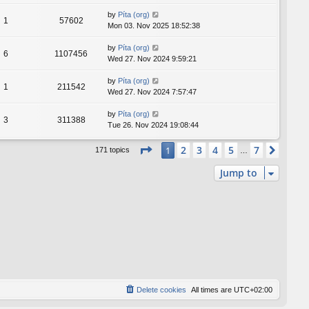
by
Píta (org)
1
57602
Mon 03. Nov 2025 18:52:38
by
Píta (org)
6
1107456
Wed 27. Nov 2024 9:59:21
by
Píta (org)
1
211542
Wed 27. Nov 2024 7:57:47
by
Píta (org)
3
311388
Tue 26. Nov 2024 19:08:44
Page
1
of
7
2
3
4
5
7
1
Next
171 topics
…
Jump to
Delete cookies
All times are
UTC+02:00