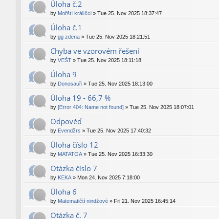
Úloha č.2
by
Mořští králíčci
»
Tue 25. Nov 2025 18:37:47
Úloha č.1
by
gg zdena
»
Tue 25. Nov 2025 18:21:51
Chyba ve vzorovém řešení
by
VEŠT
»
Tue 25. Nov 2025 18:11:18
Úloha 9
by
Donosauři
»
Tue 25. Nov 2025 18:13:00
Úloha 19 - 66,7 %
by
[Error 404: Name not found]
»
Tue 25. Nov 2025 18:07:01
Odpověď
by
Evendžrs
»
Tue 25. Nov 2025 17:40:32
Úloha číslo 12
by
MATATOA
»
Tue 25. Nov 2025 16:33:30
Otázka číslo 7
by
KEKA
»
Mon 24. Nov 2025 7:18:00
Úloha 6
by
Matematičtí nindžové
»
Fri 21. Nov 2025 16:45:14
Otázka č. 7