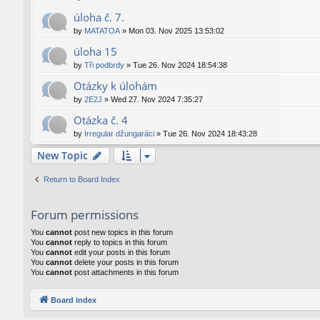
úloha č. 7.
by
MATATOA
»
Mon 03. Nov 2025 13:53:02
úloha 15
by
Tři podbrdy
»
Tue 26. Nov 2024 18:54:38
Otázky k úlohám
by
2E2J
»
Wed 27. Nov 2024 7:35:27
Otázka č. 4
by
Irregular džungaráci
»
Tue 26. Nov 2024 18:43:28
New Topic
Return to Board Index
Forum permissions
You
cannot
post new topics in this forum
You
cannot
reply to topics in this forum
You
cannot
edit your posts in this forum
You
cannot
delete your posts in this forum
You
cannot
post attachments in this forum
Board index