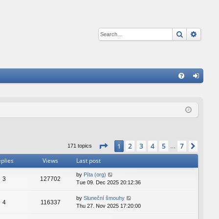
Search
Advan
Q
FA
og
Q
in
Page
1
of
7
2
3
4
5
7
1
Next
171 topics
…
plies
Views
Last post
by
Píta (org)
3
127702
Tue 09. Dec 2025 20:12:36
by
Sluneční šmouhy
4
116337
Thu 27. Nov 2025 17:20:00