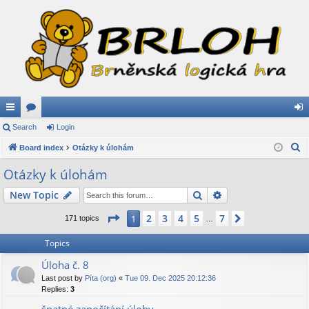
ui
Search
or
Login
og
S
ck
Board index
u
Otázky k úlohám
in
e
lin
m
Otázky k úlohám
a
ks
s
Search
Advanced search
New Topic
r
c
Page
1
of
7
2
3
4
5
7
1
Next
171 topics
…
h
Topics
Úloha č. 8
Last post by
Píta (org)
«
Tue 09. Dec 2025 20:12:36
Replies:
3