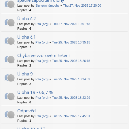
špatné započítání úlohy
Last post by
Sluneční šmouhy
«
Thu 27. Nov 2025 17:20:00
Replies:
4
Úloha č.2
Last post by
Píta (org)
«
Thu 27. Nov 2025 10:01:48
Replies:
6
Úloha č.1
Last post by
Píta (org)
«
Tue 25. Nov 2025 18:35:15
Replies:
7
Chyba ve vzorovém řešení
Last post by
Píta (org)
«
Tue 25. Nov 2025 18:26:15
Replies:
2
Úloha 9
Last post by
Píta (org)
«
Tue 25. Nov 2025 18:24:02
Replies:
2
Úloha 19 - 66,7 %
Last post by
Píta (org)
«
Tue 25. Nov 2025 18:23:29
Replies:
6
Odpověď
Last post by
Píta (org)
«
Tue 25. Nov 2025 17:45:01
Replies:
1