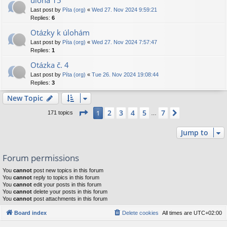
úloha 15
Last post by
Píta (org)
«
Wed 27. Nov 2024 9:59:21
Replies:
6
Otázky k úlohám
Last post by
Píta (org)
«
Wed 27. Nov 2024 7:57:47
Replies:
1
Otázka č. 4
Last post by
Píta (org)
«
Tue 26. Nov 2024 19:08:44
Replies:
3
New Topic
Page
1
of
7
2
3
4
5
7
1
Next
171 topics
…
Jump to
Forum permissions
You
cannot
post new topics in this forum
You
cannot
reply to topics in this forum
You
cannot
edit your posts in this forum
You
cannot
delete your posts in this forum
You
cannot
post attachments in this forum
Board index
Delete cookies
All times are
UTC+02:00