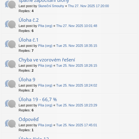
špatné započítání úlohy
Last post by
Sluneční šmouhy
«
Thu 27. Nov 2025 17:20:00
Replies:
4
Úloha č.2
Last post by
Píta (org)
«
Thu 27. Nov 2025 10:01:48
Replies:
6
Úloha č.1
Last post by
Píta (org)
«
Tue 25. Nov 2025 18:35:15
Replies:
7
Chyba ve vzorovém řešení
Last post by
Píta (org)
«
Tue 25. Nov 2025 18:26:15
Replies:
2
Úloha 9
Last post by
Píta (org)
«
Tue 25. Nov 2025 18:24:02
Replies:
2
Úloha 19 - 66,7 %
Last post by
Píta (org)
«
Tue 25. Nov 2025 18:23:29
Replies:
6
Odpověď
Last post by
Píta (org)
«
Tue 25. Nov 2025 17:45:01
Replies:
1