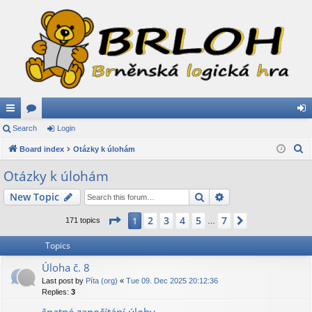
ui
Search
or
Login
og
S
ck
Board index
u
Otázky k úlohám
in
e
lin
m
Otázky k úlohám
a
ks
s
Search
Advanced search
New Topic
r
c
Page
1
of
7
2
3
4
5
7
1
Next
171 topics
…
h
Topics
Úloha č. 8
Last post by
Píta (org)
«
Tue 09. Dec 2025 20:12:36
Replies:
3