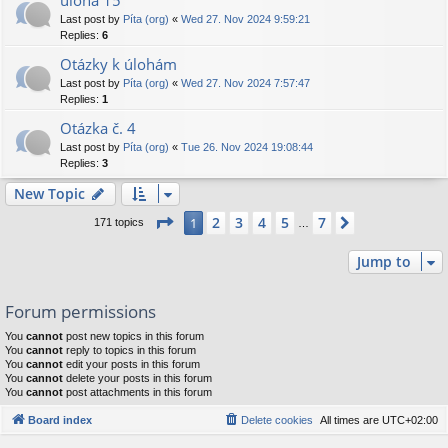
úloha 15
Last post by
Píta (org)
«
Wed 27. Nov 2024 9:59:21
Replies:
6
Otázky k úlohám
Last post by
Píta (org)
«
Wed 27. Nov 2024 7:57:47
Replies:
1
Otázka č. 4
Last post by
Píta (org)
«
Tue 26. Nov 2024 19:08:44
Replies:
3
New Topic
Page
1
of
7
2
3
4
5
7
1
Next
171 topics
…
Jump to
Forum permissions
You
cannot
post new topics in this forum
You
cannot
reply to topics in this forum
You
cannot
edit your posts in this forum
You
cannot
delete your posts in this forum
You
cannot
post attachments in this forum
Board index
Delete cookies
All times are
UTC+02:00