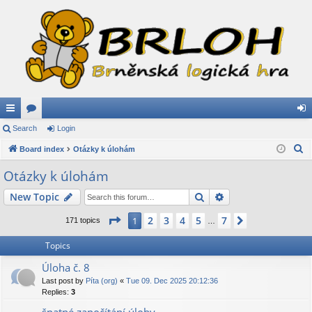
ui
Search
or
Login
og
S
ck
Board index
u
Otázky k úlohám
in
e
lin
m
Otázky k úlohám
a
ks
s
Search
Advanced search
New Topic
r
c
Page
1
of
7
2
3
4
5
7
1
Next
171 topics
…
h
Topics
Úloha č. 8
Last post by
Píta (org)
«
Tue 09. Dec 2025 20:12:36
Replies:
3