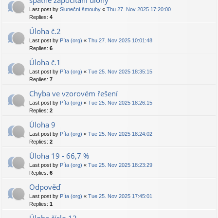
špatné započítání úlohy
Last post by
Sluneční šmouhy
«
Thu 27. Nov 2025 17:20:00
Replies:
4
Úloha č.2
Last post by
Píta (org)
«
Thu 27. Nov 2025 10:01:48
Replies:
6
Úloha č.1
Last post by
Píta (org)
«
Tue 25. Nov 2025 18:35:15
Replies:
7
Chyba ve vzorovém řešení
Last post by
Píta (org)
«
Tue 25. Nov 2025 18:26:15
Replies:
2
Úloha 9
Last post by
Píta (org)
«
Tue 25. Nov 2025 18:24:02
Replies:
2
Úloha 19 - 66,7 %
Last post by
Píta (org)
«
Tue 25. Nov 2025 18:23:29
Replies:
6
Odpověď
Last post by
Píta (org)
«
Tue 25. Nov 2025 17:45:01
Replies:
1