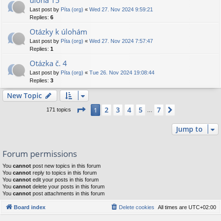
úloha 15
Last post by
Píta (org)
«
Wed 27. Nov 2024 9:59:21
Replies:
6
Otázky k úlohám
Last post by
Píta (org)
«
Wed 27. Nov 2024 7:57:47
Replies:
1
Otázka č. 4
Last post by
Píta (org)
«
Tue 26. Nov 2024 19:08:44
Replies:
3
New Topic
Page
1
of
7
2
3
4
5
7
1
Next
171 topics
…
Jump to
Forum permissions
You
cannot
post new topics in this forum
You
cannot
reply to topics in this forum
You
cannot
edit your posts in this forum
You
cannot
delete your posts in this forum
You
cannot
post attachments in this forum
Board index
Delete cookies
All times are
UTC+02:00