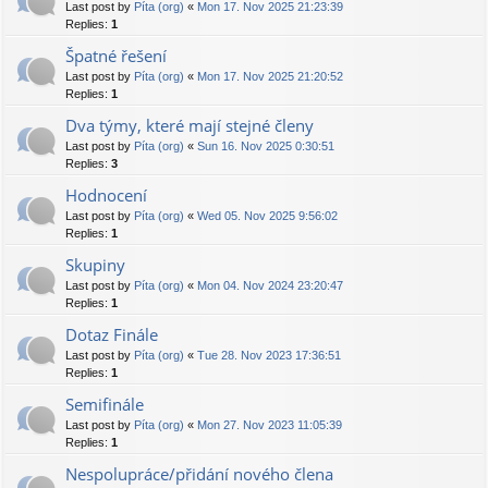
Last post by
Píta (org)
«
Mon 17. Nov 2025 21:23:39
Replies:
1
Špatné řešení
Last post by
Píta (org)
«
Mon 17. Nov 2025 21:20:52
Replies:
1
Dva týmy, které mají stejné členy
Last post by
Píta (org)
«
Sun 16. Nov 2025 0:30:51
Replies:
3
Hodnocení
Last post by
Píta (org)
«
Wed 05. Nov 2025 9:56:02
Replies:
1
Skupiny
Last post by
Píta (org)
«
Mon 04. Nov 2024 23:20:47
Replies:
1
Dotaz Finále
Last post by
Píta (org)
«
Tue 28. Nov 2023 17:36:51
Replies:
1
Semifinále
Last post by
Píta (org)
«
Mon 27. Nov 2023 11:05:39
Replies:
1
Nespolupráce/přidání nového člena