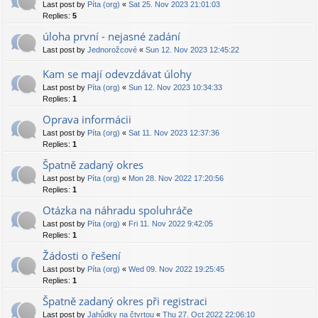
Last post by
Píta (org)
«
Sat 25. Nov 2023 21:01:03
Replies:
5
úloha první - nejasné zadání
Last post by
Jednorožcové
«
Sun 12. Nov 2023 12:45:22
Kam se mají odevzdávat úlohy
Last post by
Píta (org)
«
Sun 12. Nov 2023 10:34:33
Replies:
1
Oprava informácii
Last post by
Píta (org)
«
Sat 11. Nov 2023 12:37:36
Replies:
1
Špatně zadaný okres
Last post by
Píta (org)
«
Mon 28. Nov 2022 17:20:56
Replies:
1
Otázka na náhradu spoluhráče
Last post by
Píta (org)
«
Fri 11. Nov 2022 9:42:05
Replies:
1
Žádosti o řešení
Last post by
Píta (org)
«
Wed 09. Nov 2022 19:25:45
Replies:
1
Špatně zadaný okres při registraci
Last post by
Jahůdky na čtvrtou
«
Thu 27. Oct 2022 22:06:10