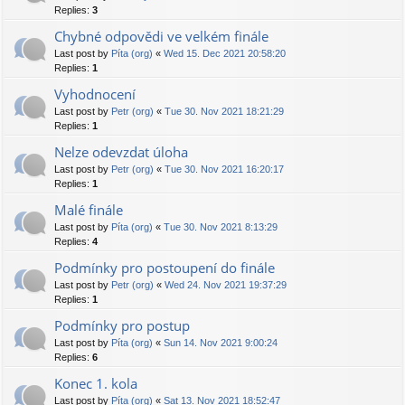
Replies:
3
Chybné odpovědi ve velkém finále
Last post by
Píta (org)
«
Wed 15. Dec 2021 20:58:20
Replies:
1
Vyhodnocení
Last post by
Petr (org)
«
Tue 30. Nov 2021 18:21:29
Replies:
1
Nelze odevzdat úloha
Last post by
Petr (org)
«
Tue 30. Nov 2021 16:20:17
Replies:
1
Malé finále
Last post by
Píta (org)
«
Tue 30. Nov 2021 8:13:29
Replies:
4
Podmínky pro postoupení do finále
Last post by
Petr (org)
«
Wed 24. Nov 2021 19:37:29
Replies:
1
Podmínky pro postup
Last post by
Píta (org)
«
Sun 14. Nov 2021 9:00:24
Replies:
6
Konec 1. kola
Last post by
Píta (org)
«
Sat 13. Nov 2021 18:52:47