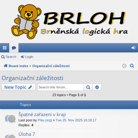
ui
Search
or
Login
og
S
ck
Board index
u
Organizační záležitosti
in
e
lin
m
Organizační záležitosti
a
ks
s
Search
Advanced search
New Topic
r
c
23 topics • Page
1
of
1
h
Topics
Špatné zařazení v kraji
Last post by
Píta (org)
«
Tue 25. Nov 2025 16:18:17
Replies:
4
Úloha 7