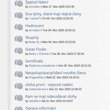
Špatné řešení
by
aCoJako
»
Mon 17. Nov 2025 9:01:45
Dva týmy, které mají stejné členy
by
? nevim?
»
Fri 03. Oct 2025 11:52:25
Hodnocení
by
aCoJako
»
Tue 04. Nov 2025 22:03:12
Skupiny
by
Butter fly
»
Mon 04. Nov 2024 22:22:02
Dotaz Finále
by
Borky z Čermné
»
Tue 28. Nov 2023 17:32:32
Semifinále
by
E(q/kv)us somaliensis
»
Sun 26. Nov 2023 19:12:10
Nespolupráce/přidání nového člena
by
Prague4Life
»
Wed 22. Nov 2023 19:10:21
úloha první - nejasné zadání
by
Jednorožcové
»
Sun 12. Nov 2023 12:45:22
Kam se mají odevzdávat úlohy
by
Sekački
»
Sat 11. Nov 2023 22:10:07
Oprava informácii