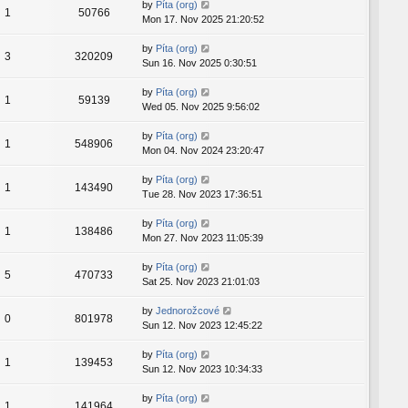
by
Píta (org)
1
50766
Mon 17. Nov 2025 21:20:52
by
Píta (org)
3
320209
Sun 16. Nov 2025 0:30:51
by
Píta (org)
1
59139
Wed 05. Nov 2025 9:56:02
by
Píta (org)
1
548906
Mon 04. Nov 2024 23:20:47
by
Píta (org)
1
143490
Tue 28. Nov 2023 17:36:51
by
Píta (org)
1
138486
Mon 27. Nov 2023 11:05:39
by
Píta (org)
5
470733
Sat 25. Nov 2023 21:01:03
by
Jednorožcové
0
801978
Sun 12. Nov 2023 12:45:22
by
Píta (org)
1
139453
Sun 12. Nov 2023 10:34:33
by
Píta (org)
1
141964