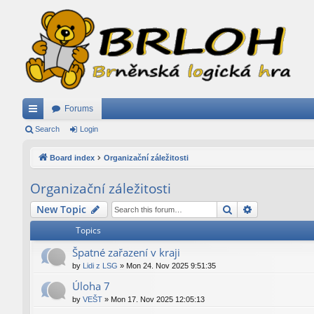
Forums
ui
Search
Login
ck
Board index
Organizační záležitosti
lin
Organizační záležitosti
ks
Search
Advanced se
New Topic
Topics
Špatné zařazení v kraji
by
Lidi z LSG
»
Mon 24. Nov 2025 9:51:35
Úloha 7
by
VEŠT
»
Mon 17. Nov 2025 12:05:13