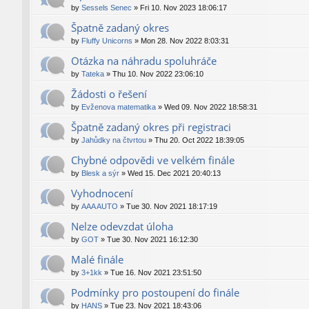
by
Sessels Senec
»
Fri 10. Nov 2023 18:06:17
Špatně zadaný okres
by
Fluffy Unicorns
»
Mon 28. Nov 2022 8:03:31
Otázka na náhradu spoluhráče
by
Tateka
»
Thu 10. Nov 2022 23:06:10
Žádosti o řešení
by
Evženova matematika
»
Wed 09. Nov 2022 18:58:31
Špatně zadaný okres při registraci
by
Jahůdky na čtvrtou
»
Thu 20. Oct 2022 18:39:05
Chybné odpovědi ve velkém finále
by
Blesk a sýr
»
Wed 15. Dec 2021 20:40:13
Vyhodnocení
by
AAA AUTO
»
Tue 30. Nov 2021 18:17:19
Nelze odevzdat úloha
by
GOT
»
Tue 30. Nov 2021 16:12:30
Malé finále
by
3+1kk
»
Tue 16. Nov 2021 23:51:50
Podmínky pro postoupení do finále
by
HANS
»
Tue 23. Nov 2021 18:43:06