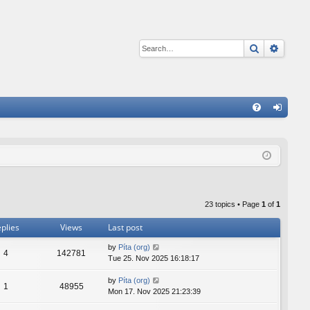
Search
Advan
Q
FA
og
Q
in
23 topics • Page
1
of
1
plies
Views
Last post
by
Píta (org)
4
142781
Tue 25. Nov 2025 16:18:17
by
Píta (org)
1
48955
Mon 17. Nov 2025 21:23:39