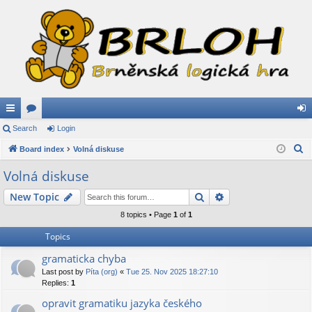
ui
Search
or
Login
og
S
ck
Board index
u
Volná diskuse
in
e
lin
m
Volná diskuse
a
ks
s
Search
Advanced search
New Topic
r
c
8 topics • Page
1
of
1
h
Topics
gramaticka chyba
Last post by
Píta (org)
«
Tue 25. Nov 2025 18:27:10
Replies:
1
opravit gramatiku jazyka českého