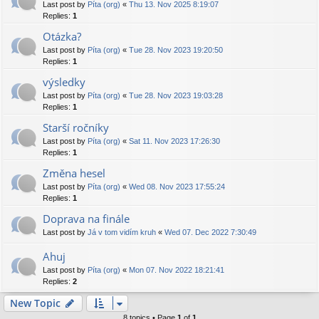
Last post by
Píta (org)
«
Thu 13. Nov 2025 8:19:07
Replies:
1
Otázka?
Last post by
Píta (org)
«
Tue 28. Nov 2023 19:20:50
Replies:
1
výsledky
Last post by
Píta (org)
«
Tue 28. Nov 2023 19:03:28
Replies:
1
Starší ročníky
Last post by
Píta (org)
«
Sat 11. Nov 2023 17:26:30
Replies:
1
Změna hesel
Last post by
Píta (org)
«
Wed 08. Nov 2023 17:55:24
Replies:
1
Doprava na finále
Last post by
Já v tom vidím kruh
«
Wed 07. Dec 2022 7:30:49
Ahuj
Last post by
Píta (org)
«
Mon 07. Nov 2022 18:21:41
Replies:
2
New Topic
8 topics • Page
1
of
1