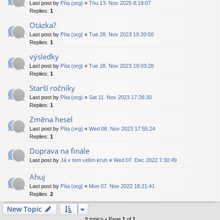
Last post by
Píta (org)
«
Thu 13. Nov 2025 8:19:07
Replies:
1
Otázka?
Last post by
Píta (org)
«
Tue 28. Nov 2023 19:20:50
Replies:
1
výsledky
Last post by
Píta (org)
«
Tue 28. Nov 2023 19:03:28
Replies:
1
Starší ročníky
Last post by
Píta (org)
«
Sat 11. Nov 2023 17:26:30
Replies:
1
Změna hesel
Last post by
Píta (org)
«
Wed 08. Nov 2023 17:55:24
Replies:
1
Doprava na finále
Last post by
Já v tom vidím kruh
«
Wed 07. Dec 2022 7:30:49
Ahuj
Last post by
Píta (org)
«
Mon 07. Nov 2022 18:21:41
Replies:
2
New Topic
8 topics • Page
1
of
1