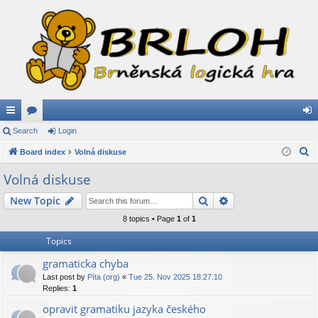
ui
Search
or
Login
og
S
ck
Board index
u
Volná diskuse
in
e
lin
m
Volná diskuse
a
ks
s
Search
Advanced search
New Topic
r
c
8 topics • Page
1
of
1
h
Topics
gramaticka chyba
Last post by
Píta (org)
«
Tue 25. Nov 2025 18:27:10
Replies:
1
opravit gramatiku jazyka českého