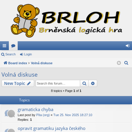
ui
Search
or
Login
og
S
ck
Board index
u
Volná diskuse
in
e
lin
m
Volná diskuse
a
ks
s
Search
Advanced search
New Topic
r
c
8 topics • Page
1
of
1
h
Topics
gramaticka chyba
Last post by
Píta (org)
«
Tue 25. Nov 2025 18:27:10
Replies:
1
opravit gramatiku jazyka českého