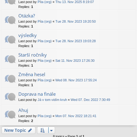
Last post by
Píta (org)
«
Thu 13. Nov 2025 8:19:07
Replies:
1
Otázka?
Last post by
Píta (org)
«
Tue 28. Nov 2023 19:20:50
Replies:
1
výsledky
Last post by
Píta (org)
«
Tue 28. Nov 2023 19:03:28
Replies:
1
Starší ročníky
Last post by
Píta (org)
«
Sat 11. Nov 2023 17:26:30
Replies:
1
Změna hesel
Last post by
Píta (org)
«
Wed 08. Nov 2023 17:55:24
Replies:
1
Doprava na finále
Last post by
Já v tom vidím kruh
«
Wed 07. Dec 2022 7:30:49
Ahuj
Last post by
Píta (org)
«
Mon 07. Nov 2022 18:21:41
Replies:
2
New Topic
8 topics • Page
1
of
1