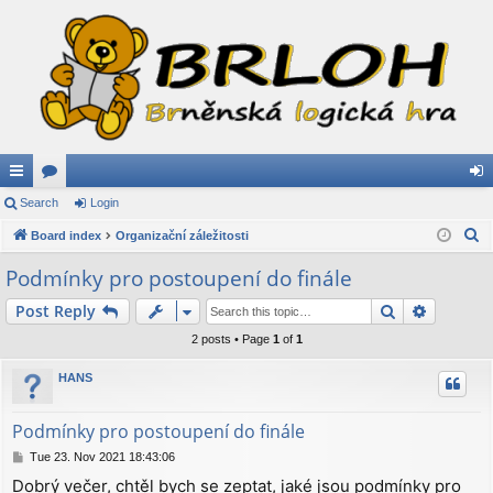
ui
Search
or
Login
og
S
ck
Board index
u
Organizační záležitosti
in
e
lin
m
Podmínky pro postoupení do finále
a
ks
s
Search
Advance
Post Reply
r
c
2 posts • Page
1
of
1
h
HANS
Podmínky pro postoupení do finále
P
Tue 23. Nov 2021 18:43:06
o
Dobrý večer, chtěl bych se zeptat, jaké jsou podmínky pro
s