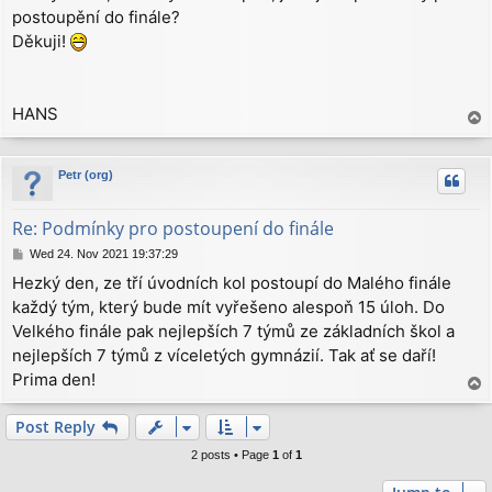
postoupění do finále?
t
Děkuji!
HANS
T
o
p
Petr (org)
Re: Podmínky pro postoupení do finále
P
Wed 24. Nov 2021 19:37:29
o
Hezký den, ze tří úvodních kol postoupí do Malého finále
s
každý tým, který bude mít vyřešeno alespoň 15 úloh. Do
t
Velkého finále pak nejlepších 7 týmů ze základních škol a
nejlepších 7 týmů z víceletých gymnázií. Tak ať se daří!
Prima den!
T
o
p
Post Reply
2 posts • Page
1
of
1