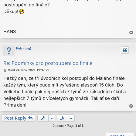
postoupění do finále?
t
Děkuji!
HANS
T
o
p
Petr (org)
Re: Podmínky pro postoupení do finále
P
Wed 24. Nov 2021 19:37:29
o
Hezký den, ze tří úvodních kol postoupí do Malého finále
s
každý tým, který bude mít vyřešeno alespoň 15 úloh. Do
t
Velkého finále pak nejlepších 7 týmů ze základních škol a
nejlepších 7 týmů z víceletých gymnázií. Tak ať se daří!
Prima den!
T
o
p
Post Reply
2 posts • Page
1
of
1