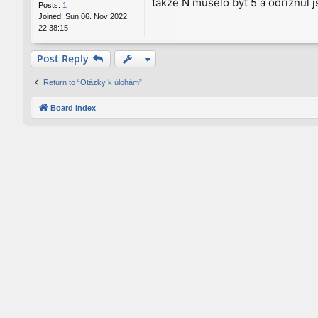
takže N muselo být 5 a odříznul 
Posts:
1
Joined:
Sun 06. Nov 2022
22:38:15
Post Reply
Return to “Otázky k úlohám”
Board index