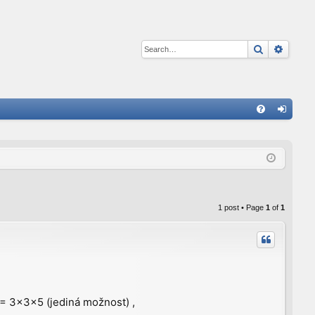
Search
Advan
Q
FA
og
Q
in
1 post • Page
1
of
1
 = 3x3x5 (jediná možnost) ,