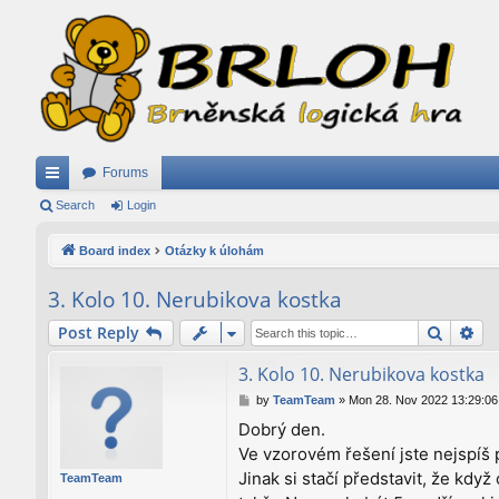
Forums
ui
Search
Login
ck
Board index
Otázky k úlohám
lin
3. Kolo 10. Nerubikova kostka
ks
Search
Ad
Post Reply
3. Kolo 10. Nerubikova kostka
P
by
TeamTeam
»
Mon 28. Nov 2022 13:29:06
o
Dobrý den.
s
Ve vzorovém řešení jste nejspíš p
t
Jinak si stačí představit, že kd
TeamTeam