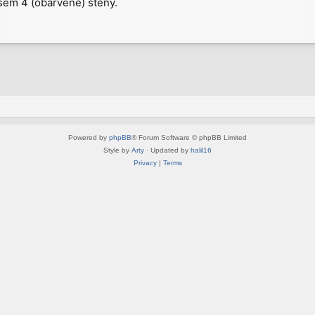
jsem 4 (obarvené) stěny.
Powered by
phpBB
® Forum Software © phpBB Limited
Style by
Arty
· Updated by
halil16
Privacy
|
Terms