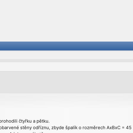
vanced search
rohodili čtyřku a pětku.
yž obarvené stěny odříznu, zbyde špalík o rozměrech AxBxC = 45