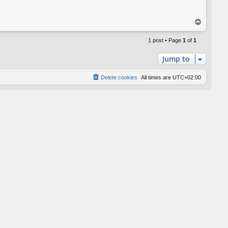
T
o
p
1 post • Page
1
of
1
Jump to
Delete cookies
All times are
UTC+02:00