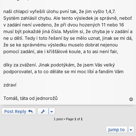
t
naši chlapci vyřešili úlohu pvní tak, že jim vyšlo 1,4,7.
Systém zahlásil chybu. Ale tento výsledek je správně, neboť
v zadání není uvedeno, že při dvou hozených 11 nebo 16
musí být pokaždé jiná čísla. Myslím si, že chyba je v zadání a
ne u dětí. Tedy i toto řešení by se mělo uznat, jinak se mi dá,
že se ke správnému výsledku muselo dobrat nejenou
pomocí zadání, ale i křišťálové koule, a to asi není fair,
díky za zvážení. Jinak podotýkám, že jsem Vás velký
podporovatel, a to co děláte se mi moc líbí a fandím Vám
zdraví
Tomáš, táta od jednorožů
T
o
p
Post Reply
1 post • Page
1
of
1
Jump to