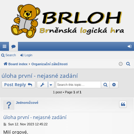
ui
Search
or
Login
og
S
ck
Board index
u
Organizační záležitosti
in
e
lin
m
úloha první - nejasné zadání
a
ks
s
Search
Advance
Post Reply
r
c
1 post • Page
1
of
1
h
Jednorožcové
úloha první - nejasné zadání
P
Sun 12. Nov 2023 12:45:22
o
Milí orgové,
s