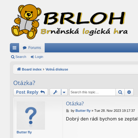
Forums
ui
Search
Login
ck
Board index
Volná diskuse
lin
Otázka?
ks
Search
Ad
Post Reply
Otázka?
P
by
Butter fly
»
Tue 28. Nov 2023 19:17:37
o
Dobrý den rádi bychom se zeptali
s
t
Butter fly