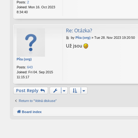
Posts:
2
Joined:
Mon 16. Oct 2023
8:34:40
Re: Otázka?
P
by
Píta (org)
»
Tue 28. Nov 2023 19:20:50
o
Už jsou
s
t
Píta (org)
Posts:
643
Joined:
Fri 04. Sep 2015
11:15:17
Post Reply
Return to “Volná diskuse”
Board index