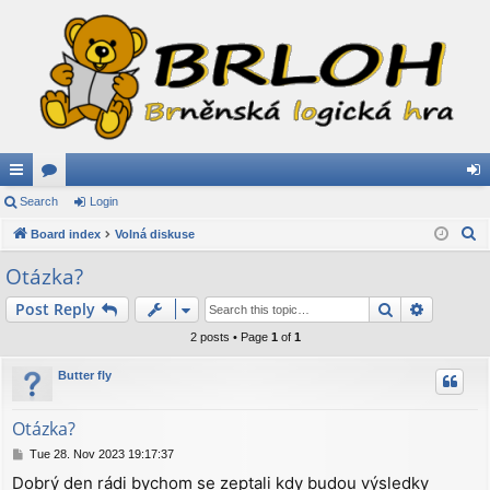
ui
Search
or
Login
og
S
ck
Board index
u
Volná diskuse
in
e
lin
m
Otázka?
a
ks
s
Search
Advance
Post Reply
r
c
2 posts • Page
1
of
1
h
Butter fly
Otázka?
P
Tue 28. Nov 2023 19:17:37
o
Dobrý den rádi bychom se zeptali kdy budou výsledky
s