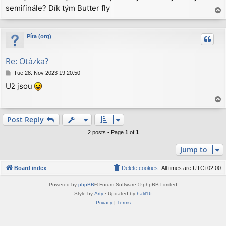
semifinále? Dík tým Butter fly
t
T
o
p
Píta (org)
Re: Otázka?
P
Tue 28. Nov 2023 19:20:50
o
Už jsou
s
t
T
o
p
Post Reply
2 posts • Page
1
of
1
Jump to
Board index
Delete cookies
All times are
UTC+02:00
Powered by
phpBB
® Forum Software © phpBB Limited
Style by
Arty
· Updated by
halil16
Privacy
|
Terms