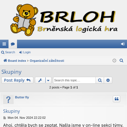
ui
Search
or
Login
og
S
ck
Board index
u
Organizační záležitosti
in
e
lin
m
Skupiny
a
ks
s
Search
Advance
Post Reply
r
c
2 posts • Page
1
of
1
h
Butter fly
Skupiny
P
Mon 04. Nov 2024 22:22:02
o
Ahoj, chtěla bych se zeptat. Našla jsme v on-line sekci týmy,
s