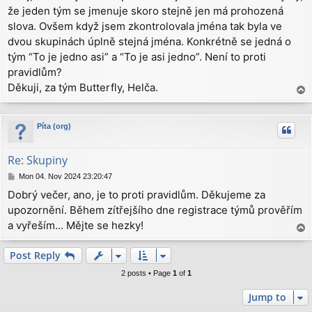
že jeden tým se jmenuje skoro stejně jen má prohozená
t
slova. Ovšem když jsem zkontrolovala jména tak byla ve
dvou skupinách úplně stejná jména. Konkrétně se jedná o
tým “To je jedno asi” a “To je asi jedno”. Není to proti
pravidlům?
Děkuji, za tým Butterfly, Helča.
T
o
p
Píta (org)
Re: Skupiny
P
Mon 04. Nov 2024 23:20:47
o
Dobrý večer, ano, je to proti pravidlům. Děkujeme za
s
upozornění. Během zítřejšího dne registrace týmů prověřím
t
a vyřeším... Mějte se hezky!
T
o
p
Post Reply
2 posts • Page
1
of
1
Jump to