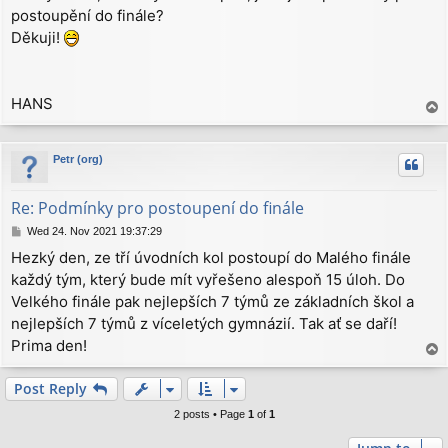
postoupění do finále?
t
Děkuji!
HANS
T
o
p
Petr (org)
Re: Podmínky pro postoupení do finále
P
Wed 24. Nov 2021 19:37:29
o
Hezký den, ze tří úvodních kol postoupí do Malého finále
s
každý tým, který bude mít vyřešeno alespoň 15 úloh. Do
t
Velkého finále pak nejlepších 7 týmů ze základních škol a
nejlepších 7 týmů z víceletých gymnázií. Tak ať se daří!
Prima den!
T
o
p
Post Reply
2 posts • Page
1
of
1