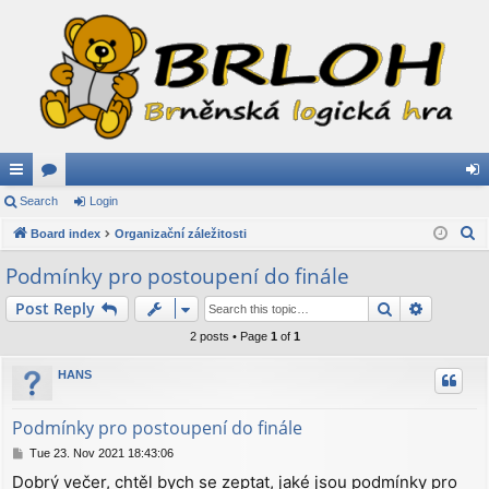
ui
Search
or
Login
og
S
ck
Board index
u
Organizační záležitosti
in
e
lin
m
Podmínky pro postoupení do finále
a
ks
s
Search
Advance
Post Reply
r
c
2 posts • Page
1
of
1
h
HANS
Podmínky pro postoupení do finále
P
Tue 23. Nov 2021 18:43:06
o
Dobrý večer, chtěl bych se zeptat, jaké jsou podmínky pro
s