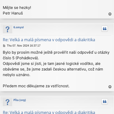
Mějte se hezky!
Petr Hanuš
T
o
p
6.smysl
Re: Velká a malá písmena v odpovědi a diakritika
P
Thu 07. Nov 2024 16:37:17
o
Bylo by prosím možné ještě prověřit naši odpověď u otázky
s
číslo 5 (Pohádková).
t
Odpovědí jsme si jisti, je tam jasné logické vodítko, ale
obáváme se, že jsme zadali českou alternativu, což nám
nebylo uznáno.
Předem moc děkujeme za vstřícnost.
T
o
p
Píta (org)
Re: Velká a malá písmena v odpovědi a diakritika