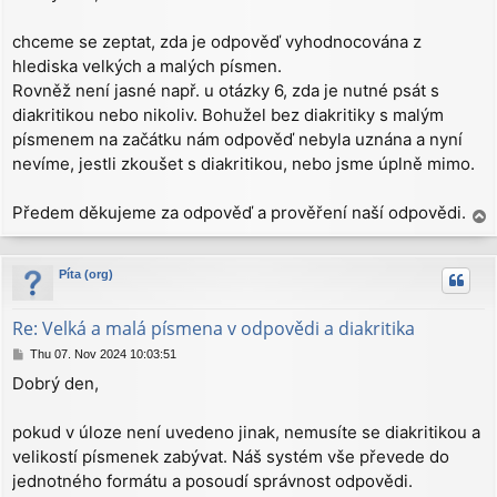
t
chceme se zeptat, zda je odpověď vyhodnocována z
hlediska velkých a malých písmen.
Rovněž není jasné např. u otázky 6, zda je nutné psát s
diakritikou nebo nikoliv. Bohužel bez diakritiky s malým
písmenem na začátku nám odpověď nebyla uznána a nyní
nevíme, jestli zkoušet s diakritikou, nebo jsme úplně mimo.
Předem děkujeme za odpověď a prověření naší odpovědi.
T
o
p
Píta (org)
Re: Velká a malá písmena v odpovědi a diakritika
P
Thu 07. Nov 2024 10:03:51
o
Dobrý den,
s
t
pokud v úloze není uvedeno jinak, nemusíte se diakritikou a
velikostí písmenek zabývat. Náš systém vše převede do
jednotného formátu a posoudí správnost odpovědi.