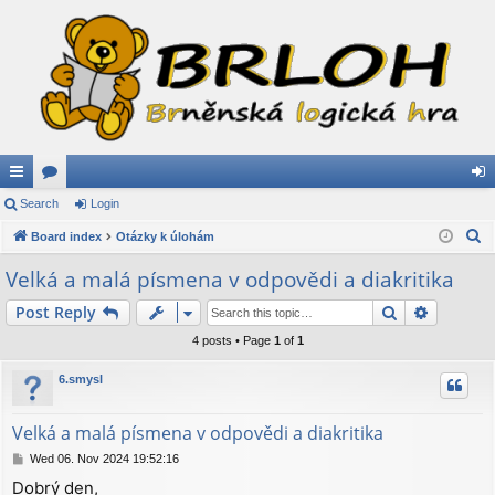
ui
Search
or
Login
og
S
ck
Board index
u
Otázky k úlohám
in
e
lin
m
Velká a malá písmena v odpovědi a diakritika
a
ks
s
Search
Advance
Post Reply
r
c
4 posts • Page
1
of
1
h
6.smysl
Velká a malá písmena v odpovědi a diakritika
P
Wed 06. Nov 2024 19:52:16
o
Dobrý den,
s